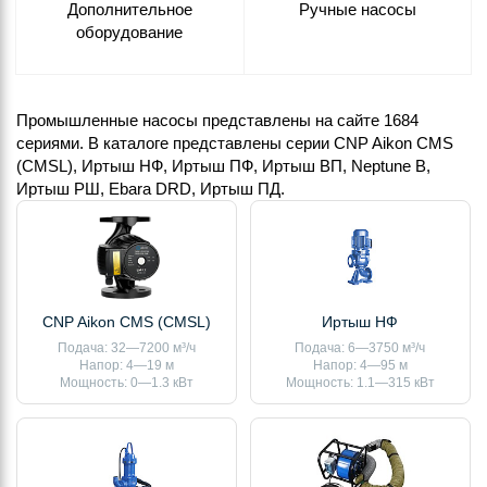
Дополнительное
Ручные насосы
оборудование
Промышленные насосы представлены на сайте 1684
сериями. В каталоге представлены серии CNP Aikon CMS
(CMSL), Иртыш НФ, Иртыш ПФ, Иртыш ВП, Neptune B,
Иртыш РШ, Ebara DRD, Иртыш ПД.
CNP Aikon CMS (CMSL)
Иртыш НФ
Подача: 32—7200 м³/ч
Подача: 6—3750 м³/ч
Напор: 4—19 м
Напор: 4—95 м
Мощность: 0—1.3 кВт
Мощность: 1.1—315 кВт