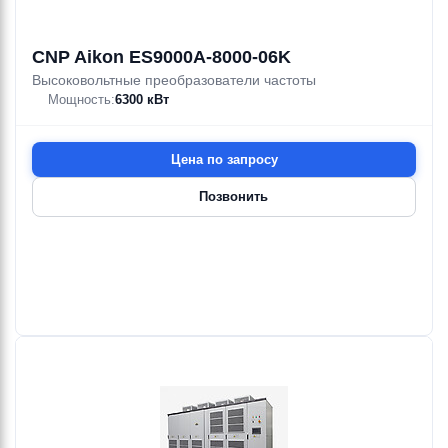
QADRO FFP
QADRO
QDC
QDC GPADN
QTSE
3DS4H
10.5—36 м³/ч
MINIIVERTER
4.8—17.7 м
HERTZ ONE
0.25—1.5 кВт
CNP Aikon ES9000A-8000-06K
Высоковольтные преобразователи частоты
Мощность:
6300 кВт
Ebara
Ebara
Ebara
Ebara
Ebara
Ebara
3DS4H/H
QUADRO
QUADRO
QUADRO
QUADRO
QUADRO
57—63 м³/ч
DISGIUN
MININV
QECSJ-R
QEFFSJ-1
Цена по запросу
4.8—9.2 м
HERTZ ONE
0.55—1.5 кВт
Позвонить
Ebara
Ebara
Ebara
Ebara
Ebara
Ebara
QUADRO
QUADRO
QUICK
3DS4HS
3DS4HS/H
QUICK
10.5—36 м³/ч
57—63 м³/ч
QEFFSJ-2
QTDE30/4A
DISCHARGE
DISCHARGE
4.8—17.7 м
4.8—9.2 м
CONNECTOR
0.25—1.5 кВт
0.55—1.5 кВт
Ebara
Ebara
Ebara
Ebara
Ebara
Ebara
RACCORDO
RESIN
RIC.BODY
RIC.COVER
RIC.KIT
RIC.PIPING
CASTING
SPARE KIT
GASKET
SPARE KIT
JUNCTION