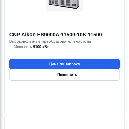
Ebara
Ebara
Ebara
Ebara
Ebara
Ebara
CABLE CDL
CABLEMASTER
CARTUCCIA
CAT/X
3DHW
3DHW/I
18—60 м³/ч
18—126 м³/ч
18—35.4 м
18—52.5 м
1.1—2.2 кВт
1.1—5.5 кВт
CNP Aikon ES9000A-11500-10K 11500
Высоковольтные преобразователи частоты
Мощность:
9100 кВт
Ebara
Ebara
Ebara
Ebara
Ebara
Ebara
CAT/Z
Catena
CATENA
CAVO
CAVO
CAVO
316SS
ZINC
CONNET
CONNETTORE
Цена по запросу
Позвонить
Ebara
Ebara
Ebara
Ebara
Ebara
Ebara
Chain 316SS
CHIAVE DI
COFFRET
3DHW/M
3DP/I
CONDENSATO
132 м³/ч
22—126 м³/ч
SMONTAGGIO
STARDELTA
29.6 м
18—67 м
7.5 кВт
1.1—11 кВт
Ebara
Ebara
Ebara
Ebara
Ebara
Ebara
CONTROFL.ACCOPP
CONTROFL.ADATT
CONTROL
CONTROL
Cooling
COVER