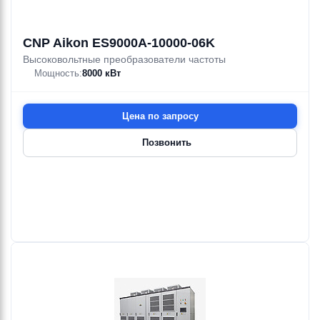
18—1020 м³/ч
22—72 м³/ч
11.5—155.4 м
18.2—52.5 м
0.75—1100 кВт
1.1—5.5 кВт
CNP Aikon ES9000A-10000-06K
Высоковольтные преобразователи частоты
Мощность:
8000 кВт
Ebara
Ebara
Ebara
Ebara
Ebara
Ebara
3DPE/H
GS4
Guide bar
Guide bar
GUIDE
GV
114—126 м³/ч
9—1200 м³/ч
316SS
supp
SYSTEM
20.4—25 м
2.9—97.7 м
Цена по запросу
4—5.5 кВт
0.37—355 кВт
Позвонить
Ebara
Ebara
Ebara
Ebara
Ebara
Ebara
Hydrocont
3DPF
3DPF/H
INT.OROL.DIG.SETT
Inverter E-
Inverter E-
22—72 м³/ч
114—138 м³/ч
Adv
SPD MT
SPD TT
18—70 м
9—65.5 м
1.1—15 кВт
4—22 кВт
Ebara
Ebara
Ebara
Ebara
Ebara
Ebara
JET-RING
Kabel
KIT
KIT
KIT
3DPFHS/H
138 м³/ч
SUMOTO
ADATTATORE
ADESCAMENTO
BOCCHETTONI
58 м
18.5 кВт