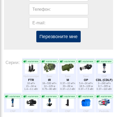
Телефон:
E-mail:
Перезвоните мне
В наличии
В наличии
В наличии
В наличии
В наличии
Серии:
Hydropompe
Saer
Saer
Saer
CNP
FTR
IR
M
OP
CDL (CDLF)
18 м³/ч
16—530 м³/ч
0.37—10 м³/ч
5.4—24 м³/ч
2—240 м³/ч
21—34 м
12—129 м
33—69 м
18.5—129 м
9.7—305 м
1.4—3.1 кВт
0.75—90 кВт
0.37—2.2 кВт
0.37—7.5 кВт
0.37—110 кВт
В наличии
В наличии
В наличии
В наличии
В наличии
В наличии
CNP
CNP
CNP
CNP
CNP
Pedrollo
CDM (CDMF)
CHL (CDLF,
TD
WQ-H(I)
NPW
2CRm