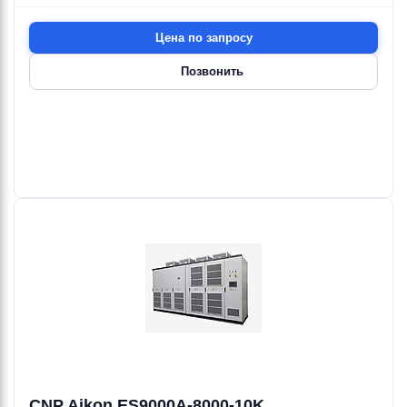
20.4—25 м
32 м
4—5.5 кВт
5.5 кВт
Цена по запросу
Позвонить
Ebara
Ebara
Ebara
Ebara
Ebara
Ebara
MOTOR
MR
3DS/I
3DS/I40
MR-B
NIC BOARD
0.37—60 кВт
2.5 м³/ч
22—126 м³/ч
42 м³/ч
12.8—52.4 м³/ч
3.8—4.3 м
18—70 м
70 м
5.3—11.9 м
0.33 кВт
1.1—15 кВт
15 кВт
0.33—2.8 кВт
Ebara
Ebara
Ebara
Ebara
Ebara
Ebara
NON
NON
OJ
OUTPUT
3DS/M
3DS4/H
126—138 м³/ч
57—72 м³/ч
RETURN
RETURN
FILTER
29—65.5 м
4.8—11.3 м
BALL VALVE
VALVE
7.5—22 кВт
0.55—2.2 кВт
Ebara
Ebara
Ebara
Ebara
Ebara
Ebara
PAP
PAPDN
PAPF
PG
PIASTRA
PIPE
FISS.EBAMIX
CNP Aikon ES9000A-8000-10K