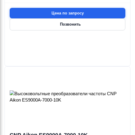
4.8—17.7 м
4.8—9.2 м
HERTZ ONE
0.25—1.5 кВт
0.55—1.5 кВт
Цена по запросу
Позвонить
Ebara
Ebara
Ebara
Ebara
Ebara
Ebara
QUADRO
QUADRO
QUADRO
QUICK
3DS4HS
3DS4HS/H
10.5—36 м³/ч
57—63 м³/ч
QEFFSJ-1
QEFFSJ-2
QTDE30/4A
DISCHARGE
4.8—17.7 м
4.8—9.2 м
0.25—1.5 кВт
0.55—1.5 кВт
Ebara
Ebara
Ebara
Ebara
Ebara
Ebara
QUICK
RACCORDO
RESIN
RIC.BODY
RIC.COVER
RIC.KIT
DISCHARGE
CASTING
SPARE KIT
GASKET
CONNECTOR
JUNCTION
Ebara
Ebara
Ebara
Ebara
Ebara
Ebara
RIC.PIPING
RIC.RELE
3DS4HS/I
3DS4HSW
RIC.SEL.PANN
RIC.SUPPORT
10.5—36 м³/ч
10.5—36 м³/ч
SPARE KIT
TERM
MOTORE
8.7—17.7 м
4.8—17.7 м
0.37—2.2 кВт
0.25—1.5 кВт