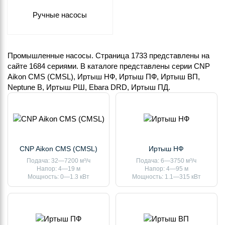
Ручные насосы
Промышленные насосы. Страница 1733 представлены на
сайте 1684 сериями. В каталоге представлены серии CNP
Aikon CMS (CMSL), Иртыш НФ, Иртыш ПФ, Иртыш ВП,
Neptune B, Иртыш РШ, Ebara DRD, Иртыш ПД.
CNP Aikon CMS (CMSL)
Иртыш НФ
Подача: 32—7200 м³/ч
Подача: 6—3750 м³/ч
Напор: 4—19 м
Напор: 4—95 м
Мощность: 0—1.3 кВт
Мощность: 1.1—315 кВт