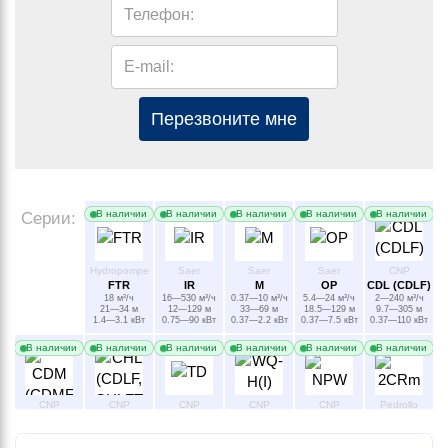
Телефон:
E-mail:
Перезвоните мне
В наличии
В наличии
В наличии
В наличии
В наличии
Серии:
Hydropompe
Saer
Saer
Saer
CNP
FTR
IR
M
OP
CDL (CDLF)
18 м³/ч
16—530 м³/ч
0.37—10 м³/ч
5.4—24 м³/ч
2—240 м³/ч
21—34 м
12—129 м
33—69 м
18.5—129 м
9.7—305 м
1.4—3.1 кВт
0.75—90 кВт
0.37—2.2 кВт
0.37—7.5 кВт
0.37—110 кВт
В наличии
В наличии
В наличии
В наличии
В наличии
В наличии
CNP
CNP
CNP
CNP
CNP
Pedrollo
CDM (CDMF)
CHL (CDLF,
TD
WQ-H(I)
NPW
2CRm
2.4—110 м³/ч
8—1200 м³/ч
130 м³/ч
0.75—2.2 кВт
4.2 м³/ч
CHLFТ)
11—312 м
7—90 м
55 м
27 м
2—28 м³/ч