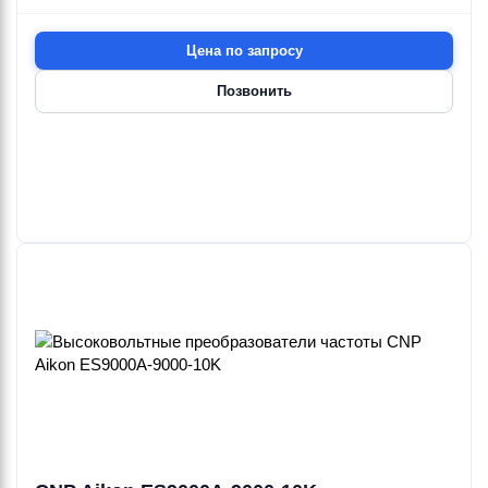
1.1—5.5 кВт
4—5.5 кВт
0.37—355 кВт
Цена по запросу
Позвонить
Ebara
Ebara
Ebara
Ebara
Ebara
Ebara
GV
Hydrocont
3DPF
3DPF/H
INT.OROL.DIG.SETT
Inverter E-
22—72 м³/ч
114—138 м³/ч
Adv
SPD MT
18—70 м
9—65.5 м
1.1—15 кВт
4—22 кВт
Ebara
Ebara
Ebara
Ebara
Ebara
Ebara
Inverter E-
JET-RING
Kabel
KIT
KIT
KIT
SPD TT
SUMOTO
ADATTATORE
ADESCAMENTO
BOCCHETTONI
Ebara
Ebara
Ebara
Ebara
Ebara
Ebara
3DPFHS/H
3DPH
KIT
KIT
KIT CLAMP
KIT CONT
138 м³/ч
22—72 м³/ч
BOCCHETTONI
BOLTS&NUTS
COUPL.NOZZLE
58 м
18.2—52.5 м
BRASS
18.5 кВт
1.1—5.5 кВт