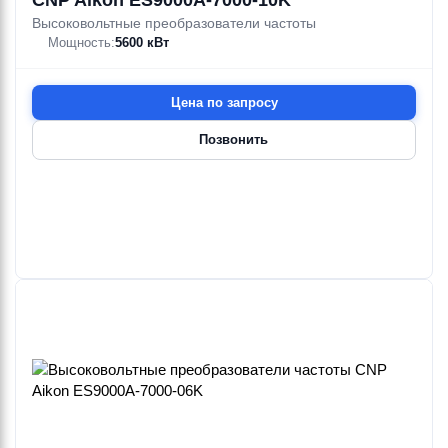
CNP Aikon ES9000A-7000-10K
Высоковольтные преобразователи частоты
Мощность:
5600 кВт
Ebara
Ebara
Ebara
Ebara
Ebara
Ebara
RIGHT/A
S QUADRO
SA
SAFETY
SAL
3DS4HSW/H
14.4—18 м³/ч
57—63 м³/ч
DFFRP-B
BOX
7.8—9.5 м
4.8—9.2 м
0.55—0.75 кВт
0.55—1.5 кВт
Цена по запросу
Позвонить
Ebara
Ebara
Ebara
Ebara
Ebara
Ebara
3DS4HW
SB
SB/A
SCH. MOD.
SENS.RAIN
SENSOR KIT
10.5—36 м³/ч
9 м³/ч
2.7 м³/ч
BLUETOOTH
STOP
4.8—17.7 м
23 м
41.5—122 м
0.25—1.5 кВт
0.57 кВт
2—3.2 кВт
Ebara
Ebara
Ebara
Ebara
Ebara
Ebara
SERB. CIMM
3D
3DS4HW/H
3DSE
SERB.ULTRA
SERVOPRESS
18—138 м³/ч
57—63 м³/ч
22—72 м³/ч
AFE
18—70 м
4.8—9.2 м
18—44.5 м
1.1—22 кВт
0.55—1.5 кВт
1.1—5.5 кВт