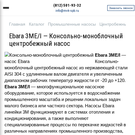
(812) 501-93-32
Заказать звонок
info@mvk-spb.ru
Главная
Каталог
Промышленные насосы
Центробежные н
Ebara 3ME/I — Консольно-моноблочный
центробежный насос
Ebara 3ME/I
—
Консольно-
моноблочный центробежный насос из нержавеющей стали
AISI 304 с удлиненным валом двигателя и увеличенным
диапазоном рабочих температур жидкости от -20 до +120.
Ebara 3ME/I
— многофункциональное насосное
оборудование, которое используется в водоснабжении
промышленного масштаба и решении локальных задач
малого бизнеса или частного сектора. Насосы Ebara
линейки 3M функционируют в системах отопления и
кондиционирования, а также выполняют
специализированные процессы по перекачке жидкостей в
различных направлениях промышленного производства,