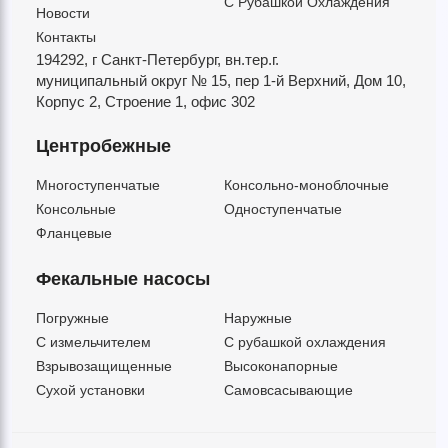
С Рубашкой Охлаждения
Новости
Контакты
194292, г Санкт-Петербург,
вн.тер.г.
муниципальный округ № 15,
пер 1-й Верхний,
Дом 10,
Корпус 2,
Строение 1,
офис 302
Центробежные
Многоступенчатые
Консольно-моноблочные
Консольные
Одноступенчатые
Фланцевые
Фекальные насосы
Погружные
Наружные
C измельчителем
С рубашкой охлаждения
Взрывозащищенные
Высоконапорные
Сухой установки
Самовсасывающие