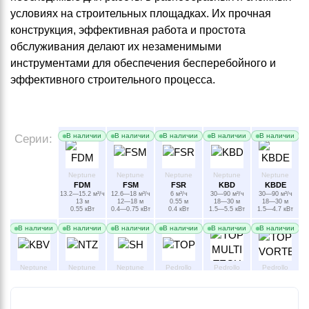
условиях на строительных площадках. Их прочная
конструкция, эффективная работа и простота
обслуживания делают их незаменимыми
инструментами для обеспечения бесперебойного и
эффективного строительного процесса.
В наличии
В наличии
В наличии
В наличии
В наличии
Серии:
Neptune
Neptune
Neptune
Neptune
Neptune
FDM
FSM
FSR
KBD
KBDE
13.2—15.2 м³/ч
12.6—18 м³/ч
6 м³/ч
30—90 м³/ч
30—90 м³/ч
13 м
12—18 м
0.55 м
18—30 м
18—30 м
0.55 кВт
0.4—0.75 кВт
0.4 кВт
1.5—5.5 кВт
1.5—4.7 кВт
В наличии
В наличии
В наличии
В наличии
В наличии
В наличии
Neptune
Neptune
Neptune
Pedrollo
Pedrollo
Pedrollo
KBV
NTZ
SH
TOP
TOP MULTI
TOP
72—246 м³/ч
130—408 м³/ч
9.6—21.6 м³/ч
TECH
VORTEX
12—22.5 м
48—177 м
7—15.5 м
4.8—7.2 м³/ч
10.8 м³/ч
2.2—11 кВт
22—110 кВт
0.25—1 кВт
33—42 м
6.5—8 м