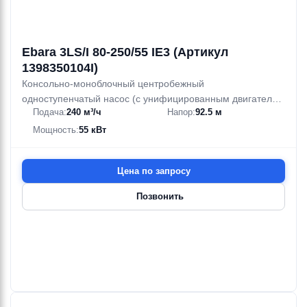
Ebara 3LS/I 80-250/55 IE3 (Артикул
1398350104I)
Консольно-моноблочный центробежный
одноступенчатый насос (с унифицированным двигателем
Подача:
240 м³/ч
Напор:
92.5 м
и жесткой муфтой (EN 733)) из нержавеющей стали AISI
316
Мощность:
55 кВт
Цена по запросу
Позвонить