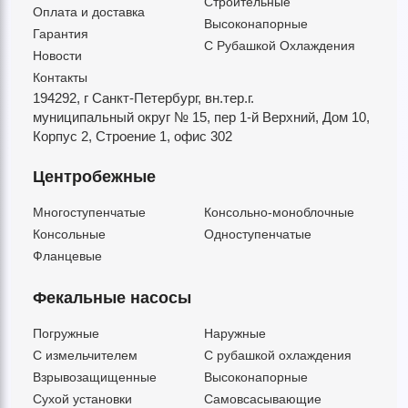
Строительные
Оплата и доставка
Высоконапорные
Гарантия
С Рубашкой Охлаждения
Новости
Контакты
194292, г Санкт-Петербург,
вн.тер.г.
муниципальный округ № 15,
пер 1-й Верхний,
Дом 10,
Корпус 2,
Строение 1,
офис 302
Центробежные
Многоступенчатые
Консольно-моноблочные
Консольные
Одноступенчатые
Фланцевые
Фекальные насосы
Погружные
Наружные
C измельчителем
С рубашкой охлаждения
Взрывозащищенные
Высоконапорные
Сухой установки
Самовсасывающие