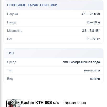
ОСНОВНЫЕ ХАРАКТЕРИСТИКИ
Подача
42—123 м³/ч
Напор
25—30 м
Мощность
3.6—7.8 кВт
Вес
51—85 кг
ТИП
Среда
сильнозагрязненная вода
Тип
мотопомпа
Вид
бензин
Koshin KTH-80S o/s
— Бензиновая