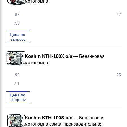
мотопомпа
87
27
7.8
Цена по 
запросу
Koshin KTH-100X o/s
— Бензиновая
мотопомпа
96
25
7.1
Цена по 
запросу
Koshin KTH-100S o/s
— Бензиновая
мотопомпа самая производительная