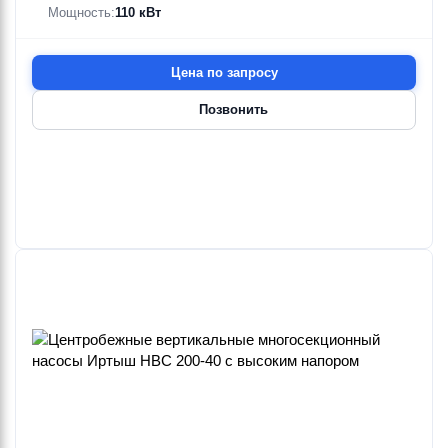
0.37—110 кВт
1.5 кВт
12—305 м
Мощность:
110 кВт
0.37—45 кВт
Цена по запросу
Calpeda
Calpeda
Calpeda
Calpeda
Calpeda
Calpeda
Позвонить
MXSUM
MXV
MXV EI
MXV-B
MXV-B EI
MXVL
4.5—11 м³/ч
4.5—118 м³/ч
4.5—118 м³/ч
4.5—25 м³/ч
4.5—13 м³/ч
4.5—118 м³/ч
33—65 м
15.5—267 м
15.5—267 м
31—117 м
31—109 м
15.5—267 м
0.55—1.1 кВт
0.8—45 кВт
0.8—22 кВт
0.8—7.5 кВт
0.8—3.7 кВт
0.8—45 кВт
Calpeda
MXVM
4.5—13 м³/ч
44—159 м
0.8—2.2 кВт