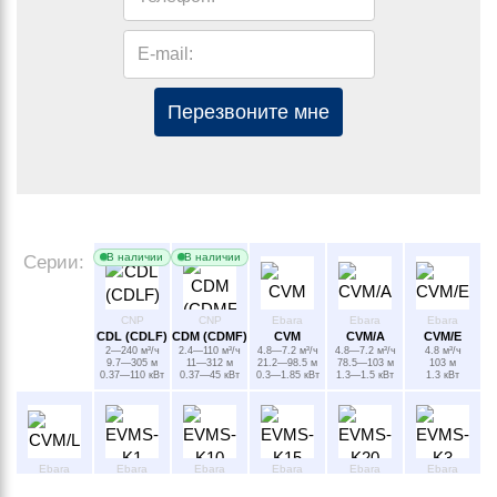
E-mail:
Перезвоните мне
В наличии
В наличии
Серии:
CNP
CNP
Ebara
Ebara
Ebara
CDL (CDLF)
CDM (CDMF)
CVM
CVM/A
CVM/E
2—240 м³/ч
2.4—110 м³/ч
4.8—7.2 м³/ч
4.8—7.2 м³/ч
4.8 м³/ч
9.7—305 м
11—312 м
21.2—98.5 м
78.5—103 м
103 м
0.37—110 кВт
0.37—45 кВт
0.3—1.85 кВт
1.3—1.5 кВт
1.3 кВт
Ebara
Ebara
Ebara
Ebara
Ebara
Ebara
CVM/L
EVMS-K1
EVMS-K10
EVMS-K15
EVMS-K20
EVMS-K3