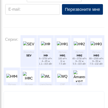
Перезвоните мне
E-mail:
Серии:
Grundfos
Иртыш
Иртыш
Иртыш
Иртыш
SEV
НФ
НФ1
НФ2
НФ3
6—3750 м³/ч
100 м³/ч
40—3750 м³/ч
80—1500 м³/ч
4—95 м
11 м
9—52 м
9—50 м
1.1—315 кВт
7.5 кВт
5.5—315 кВт
7.5—132 кВт
Иртыш
Иртыш
Liancheng
CNP
KSB
НФ4
НФС
WL
WQ
Amarex KRT
350—450 м³/ч
6—200 м³/ч
8—800 м³/ч
50—95 м
4—22 м
7—62 м
110—250 кВт
1.1—30 кВт
2.2—22 кВт