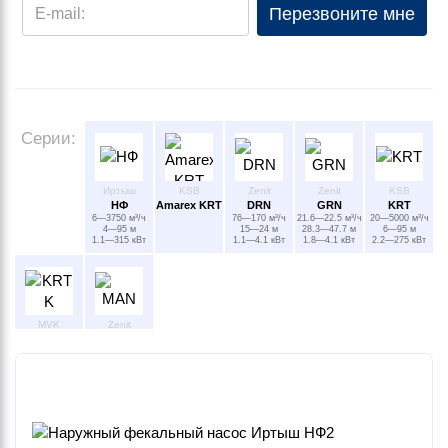
Перезвоните мне
E-mail:
Серии:
Иртыш
KSB
Zenit
Zenit
KSB
НФ
Amarex KRT
DRN
GRN
KRT
6—3750 м³/ч
76—170 м³/ч
21.6—22.5 м³/ч
20—5000 м³/ч
4—95 м
15—24 м
28.3—47.7 м
6—95 м
1.1—315 кВт
1.1—4.1 кВт
1.8—4.1 кВт
2.2—275 кВт
MVK
Zenit
KRT K
MAN
20—5000 м³/ч
18—125 м³/ч
6—95 м
18—28 м
2.2—275 кВт
1.8—4.1 кВт