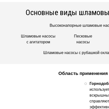
Основные виды шламовы
Высоконапорные шламовые на
Шламовые насосы
Песковые
с агитатором
насосы
Шламовые насосы с рубашкой охл
Область применения
Горнодо
используе
вскрышных
справляют
эффективн