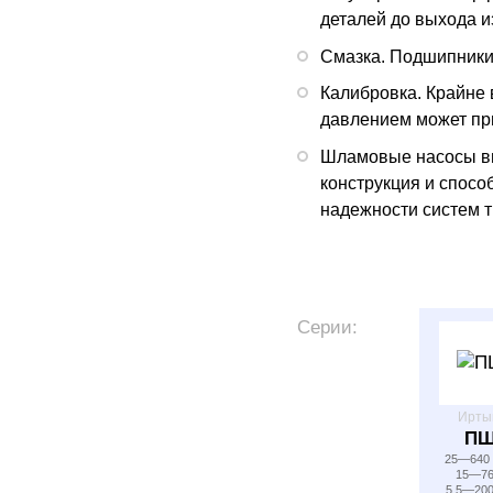
деталей до выхода и
Смазка. Подшипники
Калибровка. Крайне 
давлением может пр
Шламовые насосы вы
конструкция и спос
надежности систем 
Серии:
Ирт
П
25—640 
15—76
5.5—200