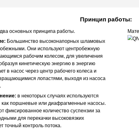
Принцип работы:
два основных принципа работы.
Мате
е:
Большинство высоконапорных шламовых
робежными. Они используют центробежную
щающимся рабочим колесом, для увеличения
еобразуя кинетическую энергию в энергию
т в насос через центр рабочего колеса и
вращающимися лопастями, выходя из насоса
.
нение:
в некоторых случаях используются
е как поршневые или диафрагменные насосы.
т фиксированное количество суспензии за
годными для перекачки высоковязких
т точный контроль потока.