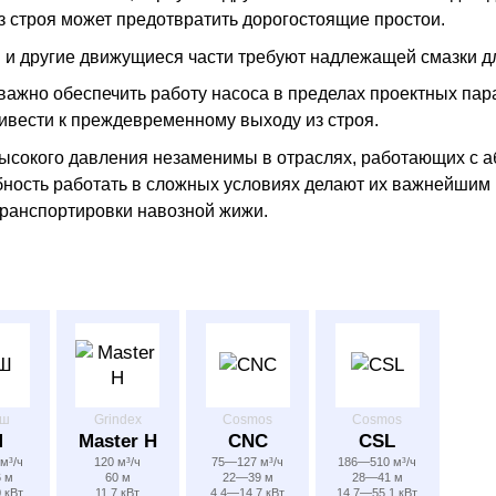
з строя может предотвратить дорогостоящие простои.
 и другие движущиеся части требуют надлежащей смазки дл
важно обеспечить работу насоса в пределах проектных пар
ивести к преждевременному выходу из строя.
сокого давления незаменимы в отраслях, работающих с а
обность работать в сложных условиях делают их важнейши
транспортировки навозной жижи.
ыш
Grindex
Cosmos
Cosmos
Ш
Master H
CNC
CSL
м³/ч
120 м³/ч
75—127 м³/ч
186—510 м³/ч
 м
60 м
22—39 м
28—41 м
 кВт
11.7 кВт
4.4—14.7 кВт
14.7—55.1 кВт