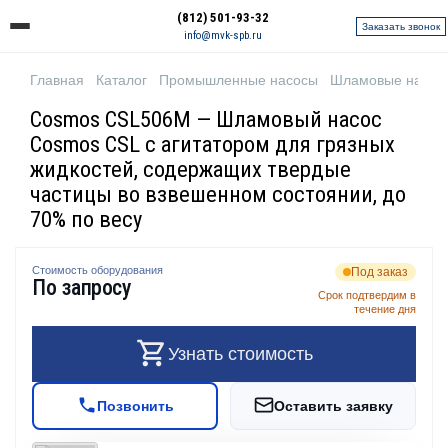
(812) 501-93-32
Заказать звонок
info@mvk-spb.ru
Главная
Каталог
Промышленные насосы
Шламовые насос
Cosmos CSL506M — Шламовый насос
Cosmos CSL с агитатором для грязных
жидкостей, содержащих твердые
частицы во взвешенном состоянии, до
70% по весу
Стоимость оборудования
Под заказ
По запросу
Срок подтвердим в
течение дня
Узнать стоимость
Позвонить
Оставить заявку