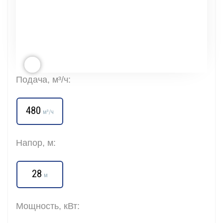
Подача, м³/ч:
480
м³/ч
Напор, м:
28
м
Мощность, кВт: