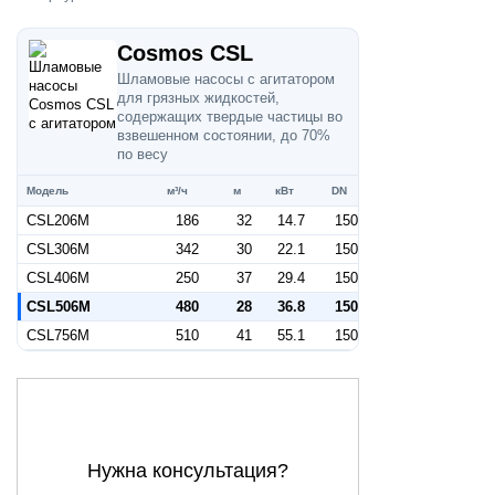
Cosmos CSL
Шламовые насосы с агитатором
для грязных жидкостей,
содержащих твердые частицы во
взвешенном состоянии, до 70%
по весу
Модель
м³/ч
м
кВт
DN
CSL206M
186
32
14.7
150
CSL306M
342
30
22.1
150
CSL406M
250
37
29.4
150
CSL506M
480
28
36.8
150
CSL756M
510
41
55.1
150
Нужна консультация?