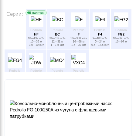
В наличии
Серии:
Pedrollo
Pedrollo
Pedrollo
Pedrollo
Pedrollo
HF
BC
F
F4
FG2
18—132 м³/ч
36—114 м³/ч
18—360 м³/ч
9—180 м³/ч
18—360 м³/ч
10—39 м
12—31 м
16—98 м
5—24 м
16—97 м
0.5—10 кВт
1—7.5 кВт
1.5—30 кВт
0.5—12.5 кВт
Pedrollo
Pedrollo
Pedrollo
Pedrollo
FG4
JDW
MC4
VXC4
9—180 м³/ч
86.4—100.8 м³/ч
132—156 м³/ч
102—132 м³/ч
4—24 м
53—81 м
12.5—16 м
8.3—12.2 м
4—12.5 кВт
4—20 кВт