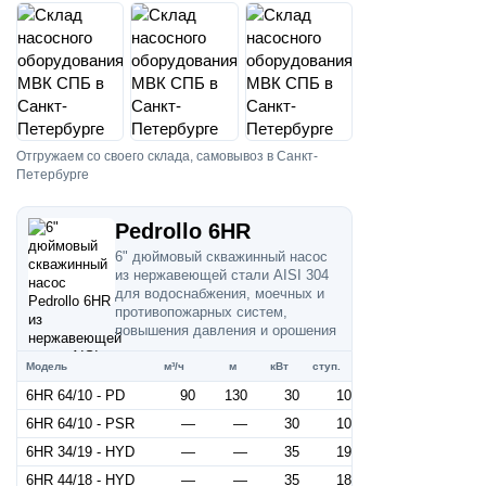
Отгружаем со своего склада, самовывоз в Санкт-
Петербурге
Pedrollo 6HR
6" дюймовый скважинный насос
из нержавеющей стали AISI 304
для водоснабжения, моечных и
противопожарных систем,
повышения давления и орошения
Модель
м³/ч
м
кВт
ступ.
6HR 64/10 - PD
90
130
30
10
6HR 64/10 - PSR
—
—
30
10
6HR 34/19 - HYD
—
—
35
19
6HR 44/18 - HYD
—
—
35
18