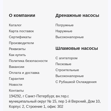
6HR 34 - HYD
—
—
—
—
6HR 34 - PD
—
—
—
—
О компании
Дренажные насосы
6HR 34 - PSR
—
—
—
—
6HR 44 - HYD
—
—
—
—
Каталог
Погружные
6HR 44 - PD
—
—
—
—
Карта поставок
Наружные
6HR 44 - PSR
—
—
—
—
Сертификаты
Высоконапорные
6HR 54 - HYD
—
—
—
—
Производители
6HR 54 - PD
—
—
—
—
Шламовые насосы
Реквизиты
6HR 54 - PSR
—
—
—
—
Как купить
C агитатором
6HR 64 - HYD
—
—
—
—
Политика безопасности
Песковые
6HR 66 - PD
—
—
—
—
Вакансии
Строительные
Оплата и доставка
6HR 66 - PSR
—
—
—
—
Высоконапорные
Гарантия
С Рубашкой Охлаждения
Новости
Контакты
194292, г Санкт-Петербург,
вн.тер.г.
муниципальный округ № 15,
пер 1-й Верхний,
Дом 10,
Корпус 2,
Строение 1,
офис 302