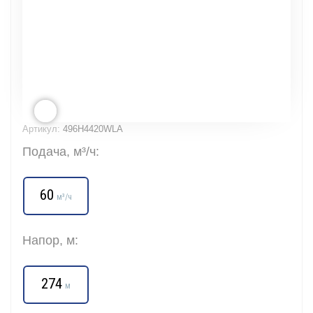
Артикул:
496H4420WLA
Подача, м³/ч:
60
м³/ч
Напор, м:
274
м