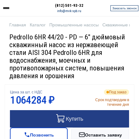
(812) 501-93-32
Заказать звонок
info@mvk-spb.ru
Главная
Каталог
Промышленные насосы
Скважинные нас
Pedrollo 6HR 44/20 - PD — 6" дюймовый
скважинный насос из нержавеющей
стали AISI 304 Pedrollo 6HR для
водоснабжения, моечных и
противопожарных систем, повышения
давления и орошения
Цена за шт. с НДС
Под заказ
1 064 284 ₽
Срок подтвердим в
течение дня
Купить
Позвонить
Оставить заявку