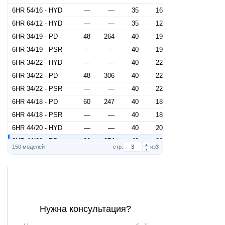
6HR 54/16 - HYD
—
—
35
16
6HR 64/12 - HYD
—
—
35
12
6HR 34/19 - PD
48
264
40
19
6HR 34/19 - PSR
—
—
40
19
6HR 34/22 - HYD
—
—
40
22
6HR 34/22 - PD
48
306
40
22
6HR 34/22 - PSR
—
—
40
22
6HR 44/18 - PD
60
247
40
18
6HR 44/18 - PSR
—
—
40
18
6HR 44/20 - HYD
—
—
40
20
6HR 44/20 - PD
60
274
40
20
▲
150 моделей
стр.
из
3
▼
6HR 44/20 - PSR
—
—
40
20
6HR 54/16 - PD
72
206
40
16
6HR 54/16 - PSR
—
—
40
16
6HR 54/18 - HYD
—
—
40
18
6HR 54/18 - PD
72
232
40
18
Нужна консультация?
6HR 54/18 - PSR
—
—
40
18