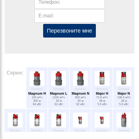
Телефон:
E-mail:
Перезвоните мне
Серии:
Grindex
Grindex
Grindex
Grindex
Grindex
Magnum H
Magnum L
Magnum N
Major H
Major N
100 м³/ч
1200 м³/ч
600 м³/ч
73.8 м³/ч
138.6 м³/ч
300 м
30 м
50 м
46 м
28 м
64 кВт
62 кВт
62 кВт
5.6 кВт
5.6 кВт
Grindex
Grindex
Grindex
Grindex
Grindex
Grindex
Master H
Master N 10
Master SH
Matador H
Matador N
Maxi H
68.4 м³/ч
162 м³/ч
331.2 м³/ч
60 м³/ч