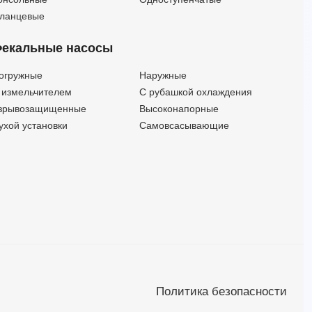
ланцевые
екальные насосы
огружные
Наружные
 измельчителем
С рубашкой охлаждения
зрывозащищенные
Высоконапорные
ухой установки
Самовсасывающие
Политика безопасности