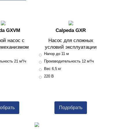
eda GXVM
Calpeda GXR
ой насос с
Насос для сложных
 механизмом
условий эксплуатации
Напор до 11 м
ьность 21 м³/ч
Производительность 12 м³/ч
Вес 6,5 кг
220 В
обрать
Подобрать