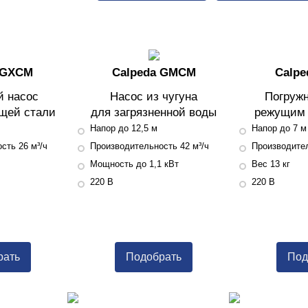
 GXCM
Calpeda GMCM
Calp
й насос
Насос из чугуна
Погружн
щей стали
для загрязненной воды
режущим
Напор до 12,5 м
Напор до 7 м
сть 26 м³/ч
Производительность 42 м³/ч
Производител
Мощность до 1,1 кВт
Вес 13 кг
220 В
220 В
рать
Подобрать
Под