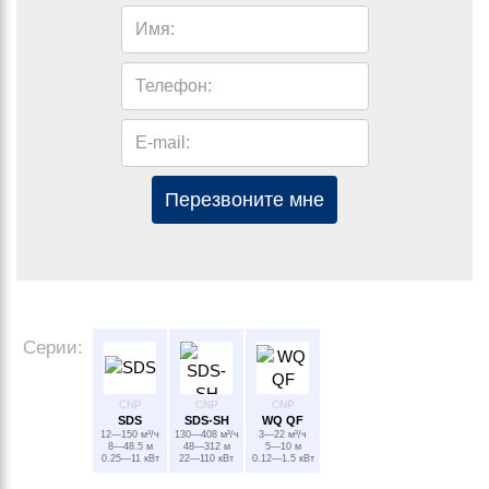
Имя:
Телефон:
E-mail:
Перезвоните мне
Серии:
CNP
CNP
CNP
SDS
SDS-SH
WQ QF
12—150 м³/ч
130—408 м³/ч
3—22 м³/ч
8—48.5 м
48—312 м
5—10 м
0.25—11 кВт
22—110 кВт
0.12—1.5 кВт