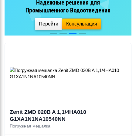
Надежные решения для
Промышленного Водоотведения
Перейти
Консультация
Zenit ZMD 020B A 1,1/4HA010
G1XA1N1NA10540NN
Погружная мешалка