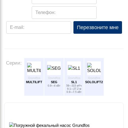
Телефон:
Перезвоните мне
E-mail:
Серии:
Grundfos
Grundfos
Grundfos
Grundfos
MULTILIFT
SEG
SL1
SOLOLIFT2
0.9—4 кВт
59—315 м³/ч
9.1—27.2 м
0.9—7.5 кВт