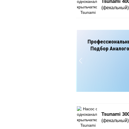
Tsunami 40
(фекальный)
ШЛАМО
Для К
Для К
Для 
Для С
Tsunami 30
(фекальный)