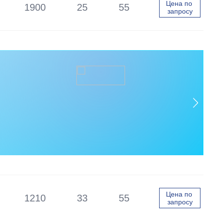
Цена по 
1900
25
55
запросу
ВСЕГДА В НАЛИЧИИ
Шламовые Насосы
большой производительности
Перейти
Консультация
Цена по 
1210
33
55
запросу