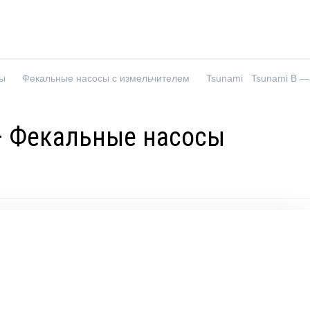
сы
Фекальные насосы с измельчителем
Tsunami
— Фекальные насосы