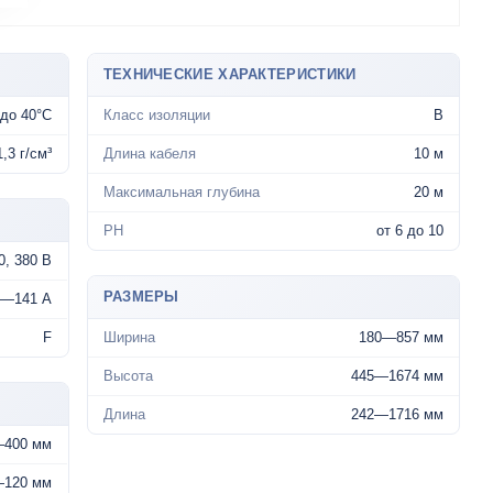
ТЕХНИЧЕСКИЕ ХАРАКТЕРИСТИКИ
до 40°C
Класс изоляции
B
1,3 г/см³
Длина кабеля
10 м
Максимальная глубина
20 м
РН
от 6 до 10
0, 380 В
РАЗМЕРЫ
2—141 А
F
Ширина
180—857 мм
Высота
445—1674 мм
Длина
242—1716 мм
—400 мм
—120 мм