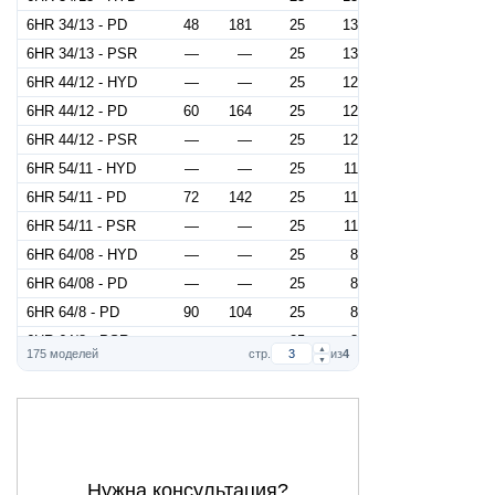
6HR 34/13 - PD
48
181
25
13
6HR 34/13 - PSR
—
—
25
13
6HR 44/12 - HYD
—
—
25
12
6HR 44/12 - PD
60
164
25
12
6HR 44/12 - PSR
—
—
25
12
6HR 54/11 - HYD
—
—
25
11
6HR 54/11 - PD
72
142
25
11
6HR 54/11 - PSR
—
—
25
11
6HR 64/08 - HYD
—
—
25
8
6HR 64/08 - PD
—
—
25
8
6HR 64/8 - PD
90
104
25
8
6HR 64/8 - PSR
—
—
25
8
▲
175 моделей
стр.
из
4
▼
6HR 34/16 - HYD
—
—
30
16
6HR 34/16 - PD
48
222
30
16
6HR 34/16 - PSR
—
—
30
16
6HR 44/15 - HYD
—
—
30
15
6HR 44/15 - PD
60
206
30
15
Нужна консультация?