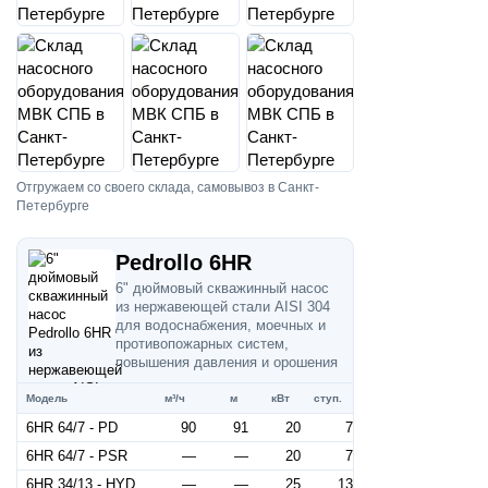
Отгружаем со своего склада, самовывоз в Санкт-
Петербурге
Pedrollo 6HR
6" дюймовый скважинный насос
из нержавеющей стали AISI 304
для водоснабжения, моечных и
противопожарных систем,
повышения давления и орошения
Модель
м³/ч
м
кВт
ступ.
6HR 64/7 - PD
90
91
20
7
6HR 64/7 - PSR
—
—
20
7
6HR 34/13 - HYD
—
—
25
13