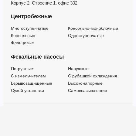
Корпус 2,
Строение 1,
офис 302
Центробежные
Многоступенчатые
Консольно-моноблочные
Консольные
Одноступенчатые
Фланцевые
Фекальные насосы
Погружные
Наружные
C измельчителем
С рубашкой охлаждения
Взрывозащищенные
Высоконапорные
Сухой установки
Самовсасывающие
© ООО "МВК СПБ" 2025 |
Политика безопасности
Все права защищены