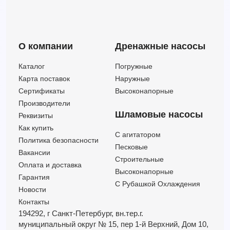
6HR 44/18 - PSR
—
—
40
18
6HR 44/20 - HYD
—
—
40
20
6HR 44/20 - PD
60
274
40
20
О компании
Дренажные насосы
6HR 44/20 - PSR
—
—
40
20
6HR 54/16 - PD
72
206
40
16
Каталог
Погружные
6HR 54/16 - PSR
—
—
40
16
Карта поставок
Наружные
6HR 54/18 - HYD
—
—
40
18
Сертификаты
Высоконапорные
6HR 54/18 - PD
72
232
40
18
Производители
6HR 54/18 - PSR
—
—
40
18
Шламовые насосы
Реквизиты
6HR 64/12 - PD
90
156
40
12
Как купить
C агитатором
6HR 64/12 - PSR
—
—
40
12
Политика безопасности
Песковые
6HR 64/14 - HYD
—
—
40
14
Вакансии
Строительные
Оплата и доставка
6HR 64/14 - PD
90
182
40
14
Высоконапорные
Гарантия
С Рубашкой Охлаждения
Новости
Контакты
194292, г Санкт-Петербург,
вн.тер.г.
муниципальный округ № 15,
пер 1-й Верхний,
Дом 10,