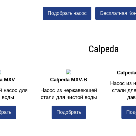
Подобрать насос
Бесплатная Ко
Calpeda
Calped
da MXV
Calpeda MXV-B
Насос из 
й насос для
Насос из нержавеющей
стали дл
й воды
стали для чистой воды
дав
брать
Подобрать
Под