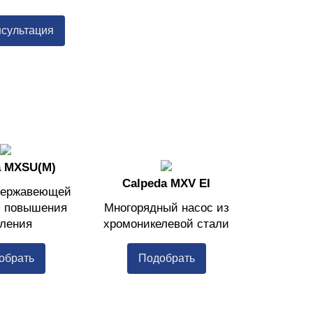
нсультация
a MXSU(M)
Calpeda MXV EI
нержавеющей
я повышения
Многорядный насос из
ления
хромоникелевой стали
обрать
Подобрать