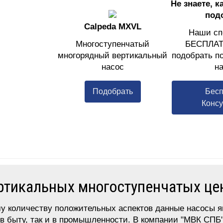
Не знаете, к
под
Calpeda MXVL
Наши сп
Многоступенчатый
БЕСПЛАТ
многорядный вертикальный
подобрать п
насос
на
Подобрать
Бесп
Консу
ртикальных многоступенчатых це
у количеству положительных аспектов данные насосы 
 в быту, так и в промышленности. В компании "МВК СПБ