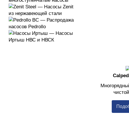
Calpe
Многорядны
чисто
Подо