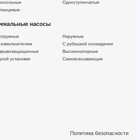
онсольные
Одноступенчатые
ланцевые
екальные насосы
огружные
Наружные
 измельчителем
С рубашкой охлаждения
зрывозащищенные
Высоконапорные
ухой установки
Самовсасывающие
Политика безопасности