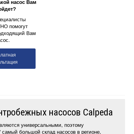
акой насос Вам
ойдет?
ециалисты
НО помогут
одходящий Вам
сос.
латная
льтация
нтробежных насосов Calpeda
являются универсальными, поэтому
" самый большой склад насосов в регионе,