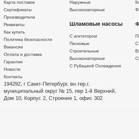
Карта поставок
Наружные
К
Сертификаты
Высоконапорные
Ф
Производители
Шламовые насосы
Ф
Реквизиты
Как купить
C агитатором
П
Политика безопасности
Песковые
C
Вакансии
Строительные
В
Оплата и доставка
Высоконапорные
С
Гарантия
С Рубашкой Охлаждения
Новости
Контакты
194292, г Санкт-Петербург,
вн.тер.г.
муниципальный округ № 15,
пер 1-й Верхний,
Дом 10,
Корпус 2,
Строение 1,
офис 302