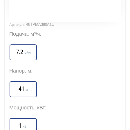
Артикул:
48TPMA380A1U
Подача, м³/ч:
7.2
м³/ч
Напор, м:
41
м
Мощность, кВт:
1
кВт