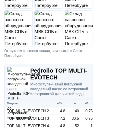
Отгружаем со своего склада, самовывоз в Санкт-
Петербурге
Pedrollo TOP MULTI-
EVOTECH
Многоступенчатый погружной
колодезный насос со встроенной
электроникой для чистой воды
Модель
м³/ч
м
кВт
TOP MULTI-EVOTECH 2
4.8
40
0.75
TOP MULTI-EVOTECH 3
7.2
30.5
0.75
TOP MULTI EVOTECH 4
4.8
52
1