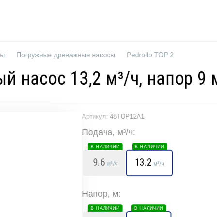
сы
Погружные дренажные насосы
Pedrollo TOP 2
й насос 13,2 м³/ч, напор 9 
Артикул:
48TOP12A1
Подача, м³/ч:
В НАЛИЧИИ
В НАЛИЧИИ
9.6
13.2
м³/ч
м³/ч
Напор, м:
В НАЛИЧИИ
В НАЛИЧИИ