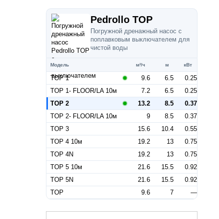
Pedrollo TOP
Погружной дренажный насос с
поплавковым выключателем для
чистой воды
Модель
м³/ч
м
кВт
TOP 1
9.6
6.5
0.25
TOP 1- FLOOR/LA 10м
7.2
6.5
0.25
TOP 2
13.2
8.5
0.37
TOP 2- FLOOR/LA 10м
9
8.5
0.37
TOP 3
15.6
10.4
0.55
TOP 4 10м
19.2
13
0.75
TOP 4N
19.2
13
0.75
TOP 5 10м
21.6
15.5
0.92
TOP 5N
21.6
15.5
0.92
TOP
9.6
7
—