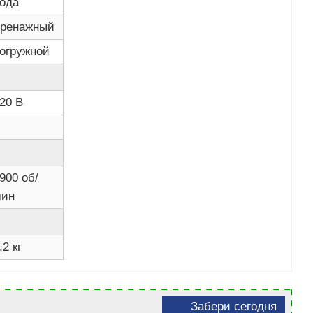
ода
ренажный
огружной
20 В
900 об/
мин
,2 кг
Забери сегодня