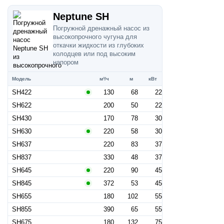
Neptune SH
Погружной дренажный насос из
высокопрочного чугуна для
откачки жидкости из глубоких
колодцев или под высоким
напором
Модель
м³/ч
м
кВт
SH422
130
68
22
SH622
200
50
22
SH430
170
78
30
SH630
220
58
30
SH637
220
83
37
SH837
330
48
37
SH645
220
90
45
SH845
372
53
45
SH655
180
102
55
SH855
390
65
55
SH675
180
132
75