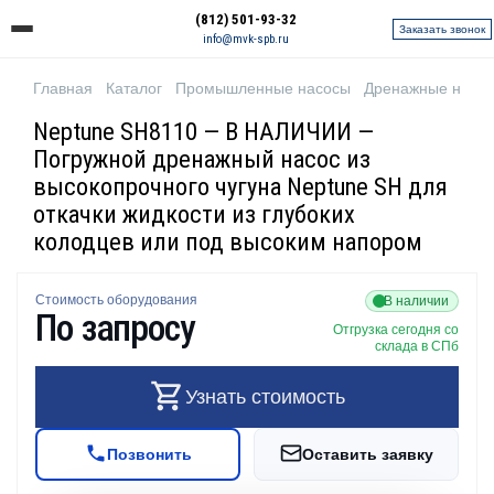
(812) 501-93-32
Заказать звонок
info@mvk-spb.ru
Главная
Каталог
Промышленные насосы
Дренажные насо
Neptune SH8110 — В НАЛИЧИИ —
Погружной дренажный насос из
высокопрочного чугуна Neptune SH для
откачки жидкости из глубоких
колодцев или под высоким напором
Стоимость оборудования
В наличии
По запросу
Отгрузка сегодня со
склада в СПб
Узнать стоимость
Позвонить
Оставить заявку