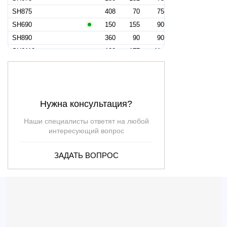
SH875
408
70
75
SH690
150
155
90
SH890
360
90
90
SH6110
180
177
110
SH8110
390
107
110
SH311W
—
—
—
SH437W
—
—
—
Нужна консультация?
Наши специалисты ответят на любой
интересующий вопрос
ЗАДАТЬ ВОПРОС