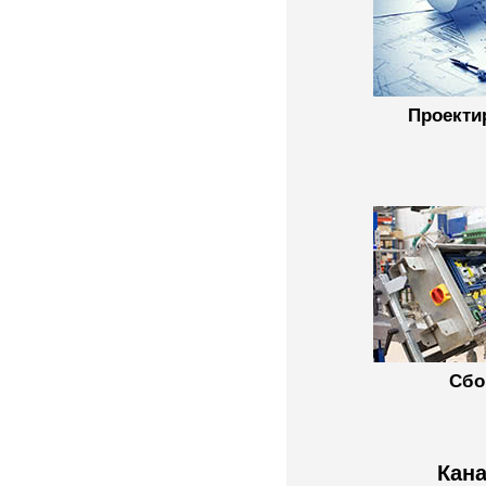
Проекти
Сбо
Кана