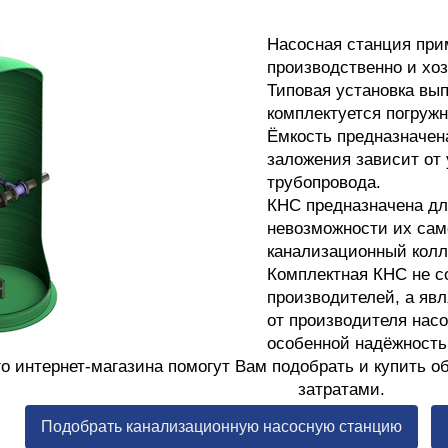
Насосная станция при
производственно и хо
Типовая установка вып
комплектуется погруж
Ёмкость предназначен
заложения зависит от
трубопровода.
КНС предназначена дл
невозможности их сам
канализационный колл
Комплектная КНС не с
производителей, а яв
от производителя насо
особенной надёжность
о интернет-магазина помогут Вам подобрать и купить 
затратами.
Подобрать канализационную насосную станцию