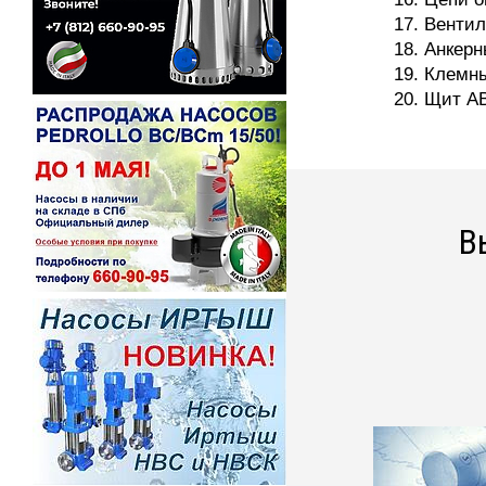
Вентил
Анкерн
Клемны
Щит А
В