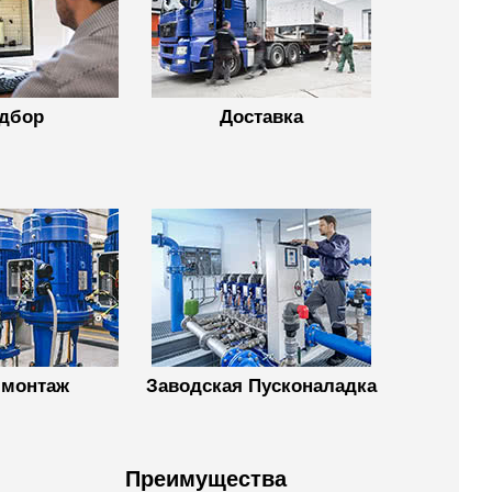
дбор
Доставка
монтаж
Заводская Пусконаладка
Преимущества