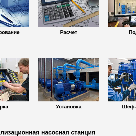
рование
Расчет
По
рка
Установка
Шеф-
лизационная насосная станция