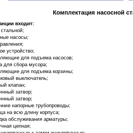
Комплектация насосной с
анции входит:
 стальной;
ные насосы;
равления;
ое устройство;
ляющие для подъема насосов;
а для сбора мусора;
ляющие для подъема корзины;
ковый выключатель;
ый клапан;
инный затвор;
инный затвор;
нние напорные трубопроводы;
ца на всю длину корпуса;
ка обслуживания арматуры;
учная цепная;
цинкованные + замки оцинкованные;