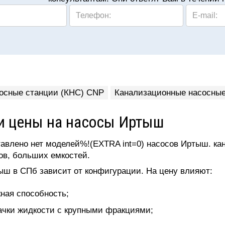
Телефон:
E-mail:
осные станции (КНС) CNP
Канализационные насосные 
и цены на насосы Иртыш
авлено нет моделей%!(EXTRA int=0) насосов Иртыш. ка
ов, больших емкостей.
ыш в СПб зависит от конфигурации. На цену влияют:
ная способность;
ачки жидкости с крупными фракциями;