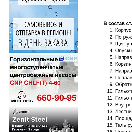
В состав ст
Корпус
Погруж
Щит уп
Опускн
Направ
Корзин
Направ
Поплав
Обратн
Гильот
Гильот
Внутре
Лестни
Площад
Таль р
Цепи о