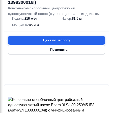
1398300016I)
Консольно-моноблочный центробежный
одноступенчатый насос (с унифицированным двигателем
Подача:
216 м³/ч
Напор:
81.5 м
и жесткой муфтой (EN 733)) из нержавеющей стали AISI
316
Мощность:
45 кВт
Цена по запросу
Позвонить