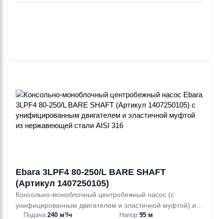
Ebara
Ebara
Ebara
Ebara
Ebara
Ebara
MD/I
MDE/I
MDH/I
MDHS/I
MDHSW/I
MDHW/I
19—78 м³/ч
19—78 м³/ч
19—78 м³/ч
19—78 м³/ч
19—78 м³/ч
19—78 м³/ч
56.5—92.1 м
56.5—92.1 м
56.5—92.1 м
56.5—92.1 м
56.5—92.1 м
56.5—92.1 м
5.5—22 кВт
5.5—22 кВт
5.5—22 кВт
5.5—22 кВт
5.5—22 кВт
5.5—22 кВт
Ebara
Ebara
Ebara
Ebara
Ebara
MMD/I
MMD4/E
MMD4/I
MMD
MMD4
105—270 м³/ч
24—270 м³/ч
15—570 м³/ч
60—270 м³/ч
9—570 м³/ч
23—86 м
6—23.3 м
8—23.5 м
10.3—86 м
4.8—23 м
11—37 кВт
0.75—15 кВт
1.1—22 кВт
11—37 кВт
0.25—22 кВт
Ebara 3LPF4 80-250/L BARE SHAFT
(Артикул 1407250105)
Консольно-моноблочный центробежный насос (с
унифицированным двигателем и эластичной муфтой) из
Подача:
240 м³/ч
Напор:
95 м
нержавеющей стали AISI 316