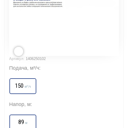
Артикул:
1406250102
Подача, м³/ч:
150
м³/ч
Напор, м:
89
м