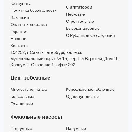
3LPF 80-250 BARE SHAFT (Артикул 1407250101)
228
84
45
Как купить
C агитатором
3LPF 80-250/L BARE SHAFT (Артикул 1407250102)
240
95
55
Политика безопасности
Песковые
3LPF 32-125/1,1
—
—
—
Вакансии
Строительные
Оплата и доставка
3LPF 32-160/1,5R
—
—
—
Высоконапорные
Гарантия
С Рубашкой Охлаждения
Новости
Контакты
194292, г Санкт-Петербург,
вн.тер.г.
муниципальный округ № 15,
пер 1-й Верхний,
Дом 10,
Корпус 2,
Строение 1,
офис 302
Центробежные
Многоступенчатые
Консольно-моноблочные
Консольные
Одноступенчатые
Фланцевые
Фекальные насосы
Погружные
Наружные