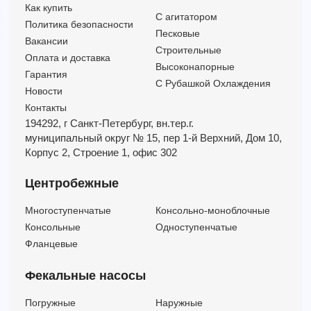
3LPF 80-250 BARE SHAFT (Артикул 1407250101)
228
84
45
Как купить
C агитатором
3LPF 80-250/L BARE SHAFT (Артикул 1407250102)
240
95
55
Политика безопасности
Песковые
3LPF 32-125/1,1
—
—
—
Вакансии
Строительные
Оплата и доставка
3LPF 32-160/1,5R
—
—
—
Высоконапорные
Гарантия
С Рубашкой Охлаждения
Новости
Контакты
194292, г Санкт-Петербург,
вн.тер.г.
муниципальный округ № 15,
пер 1-й Верхний,
Дом 10,
Корпус 2,
Строение 1,
офис 302
Центробежные
Многоступенчатые
Консольно-моноблочные
Консольные
Одноступенчатые
Фланцевые
Фекальные насосы
Погружные
Наружные