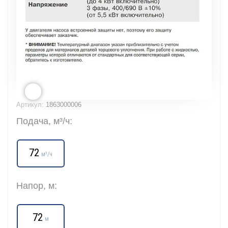
Артикул:
1863000006
Подача, м³/ч:
72
м³/ч
Напор, м:
72
м