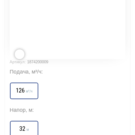
Артикул:
1874200009
Подача, м³/ч:
126
м³/ч
Напор, м:
32
м