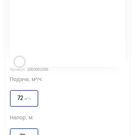
Артикул:
1863001006
Подача, м³/ч:
72
м³/ч
Напор, м: