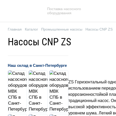
Поставка насосного
оборудования
Главная
Каталог
Промышленные насосы
Насосы CNP ZS
Насосы CNP ZS
Наш склад в Санкт-Петербурге
ZS Горизонтальный одн
использованием передов
коррозионностойкой пла
традиционный насос. Он
высокой эффективностью
уровнем шума. Легкий в