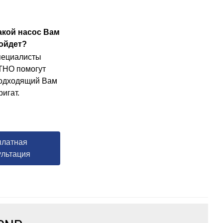
какой насос Вам
ойдет?
пециалисты
НО помогут
подходящий Вам
ригат.
платная
ультация