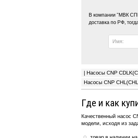
В компании "МВК СПБ
доставка по РФ, тог
Имя:
| Насосы CNP CDLK(C
Насосы CNP CHL(CHLF
Где и как куп
Качественный насос CN
модели, исходя из зад
товар в наличии на