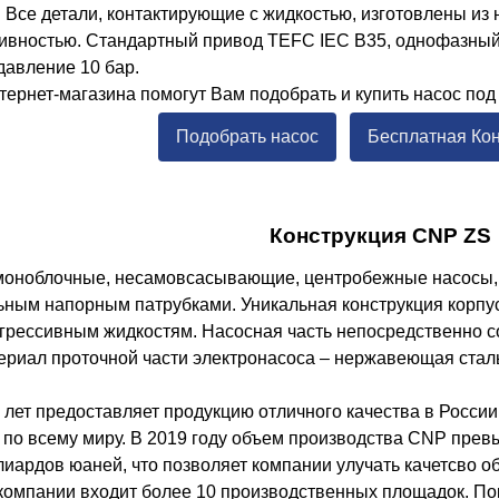
. Все детали, контактирующие с жидкостью, изготовлены и
ивностью. Стандартный привод TEFC IEC B35, однофазный, 
авление 10 бар.
ернет-магазина помогут Вам подобрать и купить насос под
Подобрать насос
Бесплатная Ко
Конструкция CNP ZS
 моноблочные, несамовсасывающие, центробежные насосы,
ым напорным патрубками. Уникальная конструкция корпуса
агрессивным жидкостям. Насосная часть непосредственно 
ериал проточной части электронасоса – нержавеющая сталь 
лет предоставляет продукцию отличного качества в России
я по всему миру. В 2019 году объем производства CNP пре
лиардов юаней, что позволяет компании улучать качетсво 
 компании входит более 10 производственных площадок. П