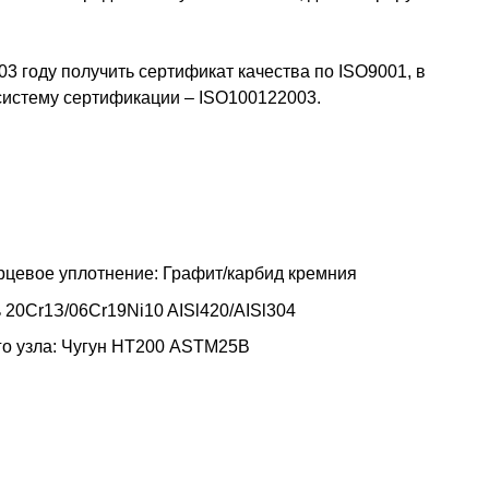
3 году получить сертификат качества по ISO9001, в
 систему сертификации – ISO100122003.
рцевое уплотнение: Графит/карбид кремния
ь 20Сr1З/06Сr19Ni10 AISl420/AISl304
о узла: Чугун НТ200 ASTM25B