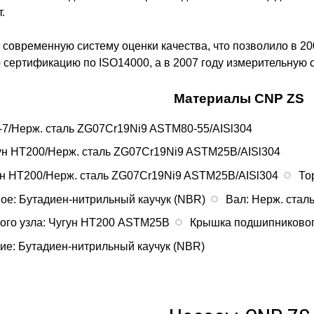
.
современную систему оценки качества, что позволило в 200
ю сертификацию по ISO14000, а в 2007 году измерительную
Материалы CNP ZS
-7/Нерж. сталь ZG07Cr19Ni9 ASTM80-55/AISl304
гун HT200/Нерж. сталь ZG07Cr19Ni9 ASTM25B/AISl304
ун HT200/Нерж. сталь ZG07Cr19Ni9 ASTM25B/AISl304
То
ое: Бутадиен-нитрильный каучук (NBR)
Вал: Нерж. стал
ого узла: Чугун НТ200 ASTM25B
Крышка подшипниковог
ие: Бутадиен-нитрильный каучук (NBR)