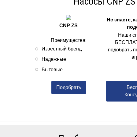
Насосы CNP ZS
Не знаете, 
CNP ZS
под
Наши с
Преимущества:
БЕСПЛАТ
Известный бренд
подобрать 
аг
Надежные
Бытовые
Подобрать
Бес
Конс