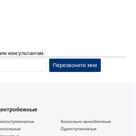
им консультантам.
Перезвоните мне
ентробежные
ногоступенчатые
Консольно-моноблочные
онсольные
Одноступенчатые
ланцевые