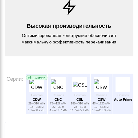
Высокая производительность
Оптимизированная конструкция обеспечивает
максимальную эффективность перекачивания
В наличии
Серии:
Cosmos
Cosmos
Cosmos
Cosmos
Cosmos
CDW
CNC
CSL
CSW
Auto Prime
21—510 м³/ч
75—127 м³/ч
186—510 м³/ч
47—1320 м³/ч
15—198 м
22—39 м
28—41 м
12—48.5 м
1.1—88.2 кВт
4.4—14.7 кВт
14.7—55.1 кВт
1.5—110.3 кВт