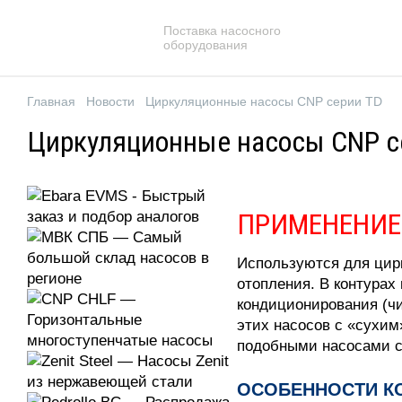
Поставка насосного
оборудования
Главная
Новости
Циркуляционные насосы CNP серии TD
Циркуляционные насосы CNP с
ПРИМЕНЕНИЕ
Используются для цирк
отопления. В контурах
кондиционирования (ч
этих насосов с «сухим
подобными насосами с
ОСОБЕННОСТИ К