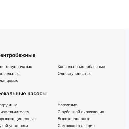
ентробежные
ногоступенчатые
Консольно-моноблочные
онсольные
Одноступенчатые
ланцевые
екальные насосы
огружные
Наружные
 измельчителем
С рубашкой охлаждения
зрывозащищенные
Высоконапорные
ухой установки
Самовсасывающие