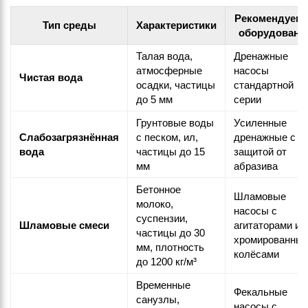
Рекомендуем
Тип среды
Характеристики
оборудовани
Талая вода,
Дренажные
атмосферные
насосы
Чистая вода
осадки, частицы
стандартной
до 5 мм
серии
Грунтовые воды
Усиленные
Слабозагрязнённая
с песком, ил,
дренажные с
вода
частицы до 15
защитой от
мм
абразива
Бетонное
Шламовые
молоко,
насосы с
суспензии,
Шламовые смеси
агитаторами и
частицы до 30
хромированны
мм, плотность
колёсами
до 1200 кг/м³
Временные
Фекальные
санузлы,
насосы с