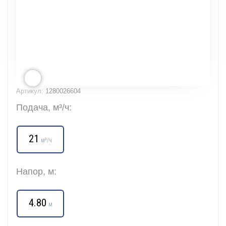
Артикул:
1280026604
Подача, м³/ч:
21
м³/ч
Напор, м:
4.80
м