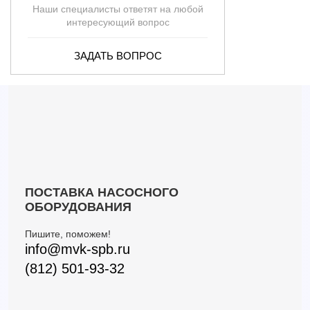
3M4E/I 65-160/1,1
63
8.1
1.1
Наши специалисты ответят на любой
3M4E/I 40-200/1,5
21
17.7
1.5
интересующий вопрос
3M4E/I 50-200/1,5
39
12.1
1.5
ЗАДАТЬ ВОПРОС
3M4E/I 50-200/1,5R
39
13.3
1.5
3M4E/I 50-200/2,2
39
17.5
2.2
3M4E/I 65-160/2,2
72
11.3
2.2
3M4E/I 65-200/2,2
63
12.4
2.2
3M4E/I 65-200/2,2 R
66
13.9
2.2
3M4E/I 65-200/3,0
72
15.8
3
ПОСТАВКА НАСОСНОГО
ОБОРУДОВАНИЯ
Пишите, поможем!
info@mvk-spb.ru
(812) 501-93-32