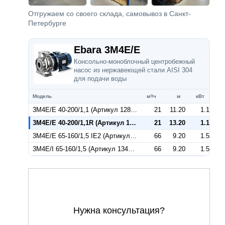
Отгружаем со своего склада, самовывоз в Санкт-
Петербурге
Ebara 3M4E/E
Консольно-моноблочный центробежный
насос из нержавеющей стали AISI 304
для подачи воды
Модель
м³/ч
м
кВт
3M4E/E 40-200/1,1 (Артикул 1280076604E)
21
11.20
1.1
3M4E/E 40-200/1,1R (Артикул 1289076004E)
21
13.20
1.1
3M4E/E 65-160/1,5 IE2 (Артикул 1345086604E)
66
9.20
1.5
3M4E/I 65-160/1,5 (Артикул 1345086604I)
66
9.20
1.5
Нужна консультация?