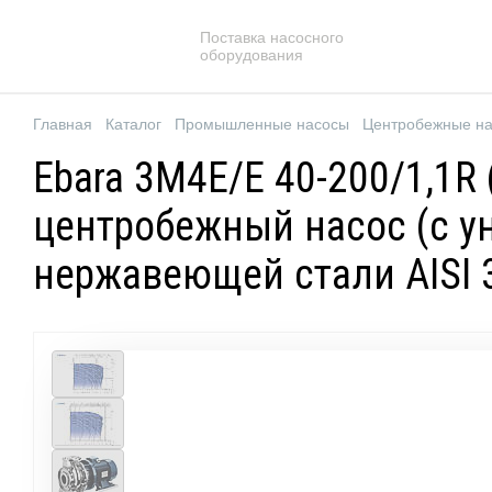
Поставка насосного
оборудования
Главная
Каталог
Промышленные насосы
Центробежные н
Ebara 3M4E/E 40-200/1,1
центробежный насос (с у
нержавеющей стали AISI 