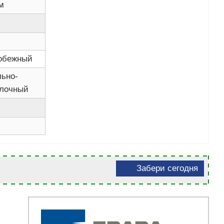
м
обежный
льно-
лочный
Забери сегодня