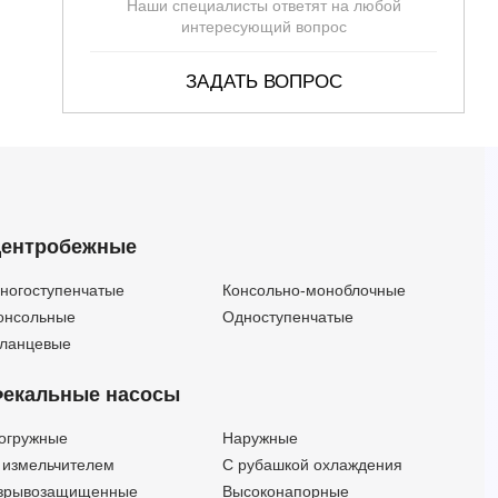
Наши специалисты ответят на любой
интересующий вопрос
ЗАДАТЬ ВОПРОС
ентробежные
ногоступенчатые
Консольно-моноблочные
онсольные
Одноступенчатые
ланцевые
екальные насосы
огружные
Наружные
 измельчителем
С рубашкой охлаждения
зрывозащищенные
Высоконапорные