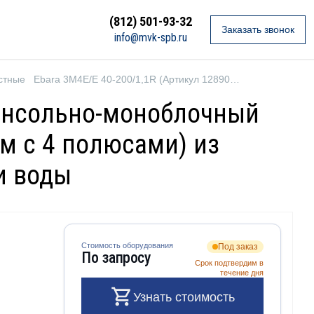
(812) 501-93-32
Заказать звонок
info@mvk-spb.ru
стные
Ebara 3M4E/E 40-200/1,1R (Артикул 1289076004E)
Консольно-моноблочный
м с 4 полюсами) из
и воды
Стоимость оборудования
Под заказ
По запросу
Срок подтвердим в
течение дня
Узнать стоимость