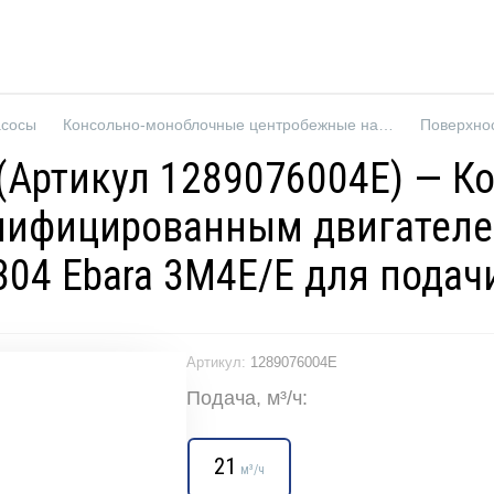
асосы
Консольно-моноблочные центробежные насосы
Поверхно
R (Артикул 1289076004E) — 
нифицированным двигателе
304 Ebara 3M4E/E для подач
Артикул:
1289076004E
Подача, м³/ч:
21
м³/ч