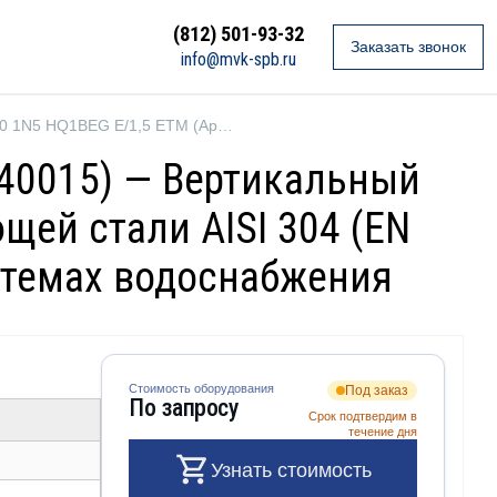
(812) 501-93-32
Заказать звонок
info@mvk-spb.ru
Ebara EVMS20 1N5 HQ1BEG E/1,5 ETM (Артикул 26751040015)
040015) — Вертикальный
ей стали AISI 304 (EN
истемах водоснабжения
Стоимость оборудования
Под заказ
По запросу
Срок подтвердим в
течение дня
Узнать стоимость