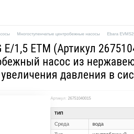
асосы
Многоступенчатые центробежные насосы
 E/1,5 ETM (Артикул 26751
бежный насос из нержавеющ
я увеличения давления в с
Артикул:
26751040015
ТИП
Среда
вода