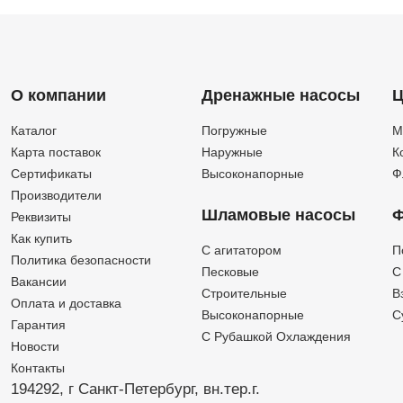
О компании
Дренажные насосы
Ц
Каталог
Погружные
М
Карта поставок
Наружные
К
Сертификаты
Высоконапорные
Ф
Производители
Шламовые насосы
Ф
Реквизиты
Как купить
C агитатором
П
Политика безопасности
Песковые
C
Вакансии
Строительные
В
Оплата и доставка
Высоконапорные
С
Гарантия
С Рубашкой Охлаждения
Новости
Контакты
194292, г Санкт-Петербург,
вн.тер.г.