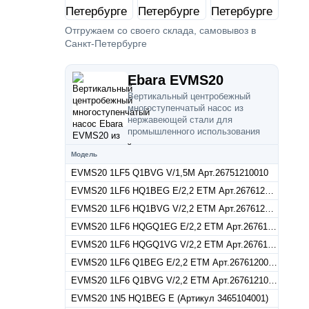
Отгружаем со своего склада, самовывоз в
Санкт-Петербурге
Ebara EVMS20
Вертикальный центробежный
многоступенчатый насос из
нержавеющей стали для
промышленного использования
Модель
EVMS20 1LF5 Q1BVG V/1,5M Арт.26751210010
EVMS20 1LF6 HQ1BEG E/2,2 ETM Арт.26761240015
EVMS20 1LF6 HQ1BVG V/2,2 ETM Арт.26761250015
EVMS20 1LF6 HQGQ1EG E/2,2 ETM Арт.26761220015
EVMS20 1LF6 HQGQ1VG V/2,2 ETM Арт.26761230015
EVMS20 1LF6 Q1BEG E/2,2 ETM Арт.26761200015
EVMS20 1LF6 Q1BVG V/2,2 ETM Арт.26761210015
EVMS20 1N5 HQ1BEG E (Артикул 3465104001)