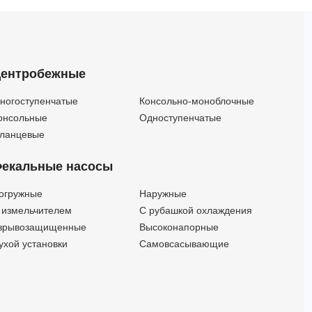
EVMS20 1N5 Q1BEG E/1,5 ETM (Артикул 26751000015)
EVMS20 1N5 Q1BEG E/1,5M (Артикул 26751000010)
EVMS20 1N5 Q1BVG V (Артикул 3465101001)
EVMS20 1N5 Q1BVG V/1,5 ATEX EPR Арт.26751010017
ентробежные
EVMS20 1N5 Q1BVG V/1,5 ETM (Артикул 26751010015)
EVMS20 1N5 Q1BVG V/1,5M (Артикул 26751010010)
ногоступенчатые
Консольно-моноблочные
EVMS20 1N6 HQ1BEG E (Артикул 3466104001)
онсольные
Одноступенчатые
EVMS20 1N6 HQ1BEG E/2,2 ETM (Артикул 26761040015)
ланцевые
EVMS20 1N6 HQ1BVG V (Артикул 3466105001)
екальные насосы
EVMS20 1N6 HQ1BVG V/2,2 ETM (Артикул 26761050015)
EVMS20 1N6 HQGQ1EG E (Артикул 3466102001)
огружные
Наружные
EVMS20 1N6 HQGQ1EG E/2,2 ETM (Артикул 26761020015)
 измельчителем
С рубашкой охлаждения
EVMS20 1N6 HQGQ1VG V (Артикул 3466103001)
зрывозащищенные
Высоконапорные
EVMS20 1N6 HQGQ1VG V/2,2 ETM (Артикул 26761030015)
ухой установки
Самовсасывающие
EVMS20 1N6 Q1BEG E (Артикул 3466100001)
EVMS20 1N6 Q1BEG E/2,2 ETM (Артикул 26761000015)
EVMS20 1N6 Q1BVG V/2,2 ETM (Артикул 26761010015)
EVMS20 1V5 HQ1BEG E/1,5 ATEX EPR Арт.26751340017