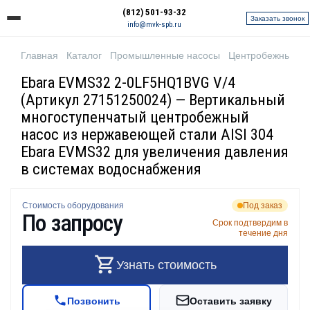
(812) 501-93-32
Заказать звонок
info@mvk-spb.ru
Главная
Каталог
Промышленные насосы
Центробежные н
Ebara EVMS32 2-0LF5HQ1BVG V/4
(Артикул 27151250024) — Вертикальный
многоступенчатый центробежный
насос из нержавеющей стали AISI 304
Ebara EVMS32 для увеличения давления
в системах водоснабжения
Стоимость оборудования
Под заказ
По запросу
Срок подтвердим в
течение дня
Узнать стоимость
Позвонить
Оставить заявку