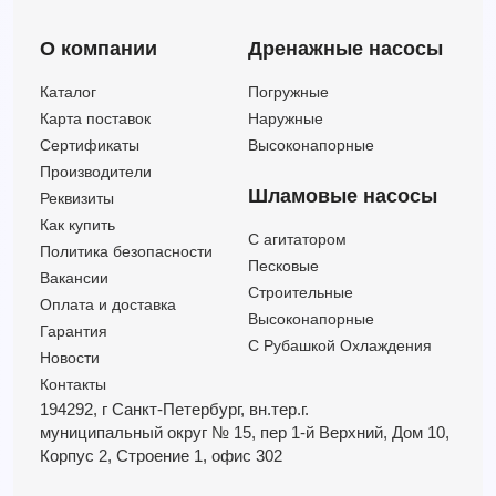
EVMS32 3-0LF5HQ1BVG V/5.5 (Артикул 27151250034)
О компании
Дренажные насосы
EVMS32 3-0LF5HQGQ1EG E (Артикул 3815122003)
EVMS32 3-0LF5HQGQ1EG E/5.5 (Артикул 27151220034)
Каталог
Погружные
EVMS32 3-0LF5HQGQ1VG V (Артикул 3815123003)
Карта поставок
Наружные
EVMS32 3-0LF5HQGQ1VG V/5.5 (Артикул 27151230034)
Сертификаты
Высоконапорные
EVMS32 3-2LF5BQ1EG E (Артикул 3815120203)
Производители
EVMS32 3-2LF5BQ1EG E/5.5 (Артикул 27151202034)
Шламовые насосы
Реквизиты
EVMS32 3-2LF5BQ1VG V (Артикул 3815121203)
Как купить
C агитатором
EVMS32 3-2LF5BQ1VG V/5.5 (Артикул 27151212034)
Политика безопасности
Песковые
EVMS32 3-2LF5HQ1BEG E (Артикул 3815124203)
Вакансии
Строительные
Оплата и доставка
EVMS32 3-2LF5HQ1BEG E/5.5 (Артикул 27151242034)
Высоконапорные
Гарантия
С Рубашкой Охлаждения
Новости
Контакты
194292, г Санкт-Петербург,
вн.тер.г.
муниципальный округ № 15,
пер 1-й Верхний,
Дом 10,
Корпус 2,
Строение 1,
офис 302