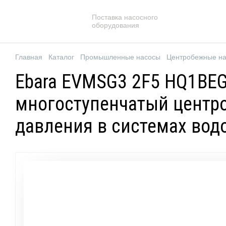
Поставка насосного
оборудования
Главная
Каталог
Промышленные насосы
Центробежные н
Ebara EVMSG3 2F5 HQ1BEG
многоступенчатый центр
давления в системах во