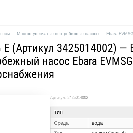
асосы
Многоступенчатые центробежные насосы
 E (Артикул 3425014002) —
обежный насос Ebara EVMSG
доснабжения
Артикул:
3425014002
ТИП
Среда
вода