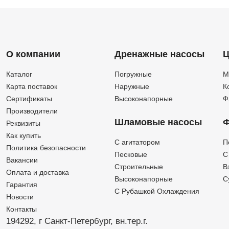
О компании
Дренажные насосы
Ц
Каталог
Погружные
М
Карта поставок
Наружные
К
Сертификаты
Высоконапорные
Ф
Производители
Шламовые насосы
Ф
Реквизиты
Как купить
C агитатором
П
Политика безопасности
Песковые
C
Вакансии
Строительные
В
Оплата и доставка
Высоконапорные
С
Гарантия
С Рубашкой Охлаждения
Новости
Контакты
194292, г Санкт-Петербург,
вн.тер.г.