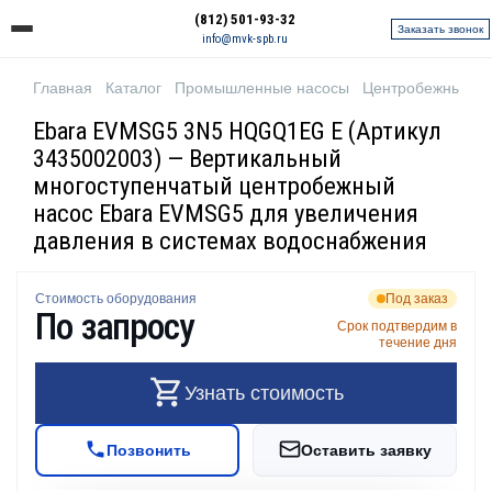
(812) 501-93-32
Заказать звонок
info@mvk-spb.ru
Главная
Каталог
Промышленные насосы
Центробежные н
Ebara EVMSG5 3N5 HQGQ1EG E (Артикул
3435002003) — Вертикальный
многоступенчатый центробежный
насос Ebara EVMSG5 для увеличения
давления в системах водоснабжения
Стоимость оборудования
Под заказ
По запросу
Срок подтвердим в
течение дня
Узнать стоимость
Позвонить
Оставить заявку