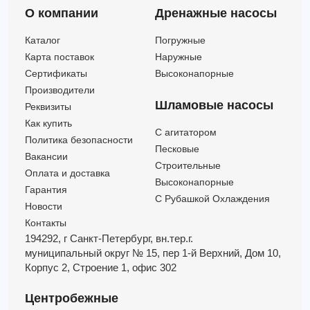
О компании
Дренажные насосы
EVMSG5 3N6 HQ1BVG V (Артикул 3436005003)
EVMSG5 3N6 HQ1BVG V/1,1 ETM (Артикул 26460050035)
Каталог
Погружные
EVMSG5 3N6 HQGQ1EG E (Артикул 3436002003)
Карта поставок
Наружные
EVMSG5 3N6 HQGQ1EG E/1,1 ETM (Артикул 26460020035)
Сертификаты
Высоконапорные
EVMSG5 3N6 HQGQ1VG V (Артикул 3436003003)
Производители
EVMSG5 3N6 HQGQ1VG V/1,1 ETM (Артикул 26460030035)
Шламовые насосы
Реквизиты
EVMSG5 3N6 Q1BEG E (Артикул 3436000003)
Как купить
C агитатором
EVMSG5 3N6 Q1BEG E/1,1 ETM (Артикул 26460000035)
Политика безопасности
Песковые
EVMSG5 3N6 Q1BVG V (Артикул 3436001003)
Вакансии
Строительные
Оплата и доставка
EVMSG5 3N6 Q1BVG V/1,1 ETM (Артикул 26460010035)
Высоконапорные
Гарантия
С Рубашкой Охлаждения
Новости
Контакты
194292, г Санкт-Петербург,
вн.тер.г.
муниципальный округ № 15,
пер 1-й Верхний,
Дом 10,
Корпус 2,
Строение 1,
офис 302
Центробежные