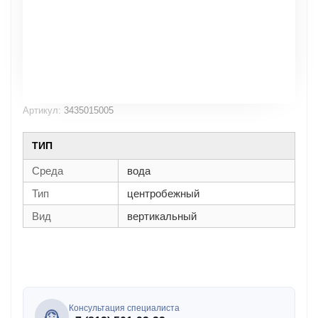
Артикул:
3435015005
ТИП
Среда
вода
Тип
центробежный
Вид
вертикальный
Консультация специалиста