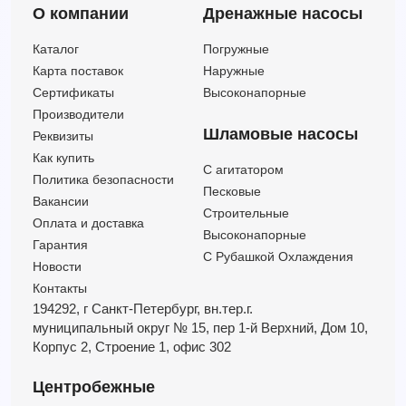
О компании
Дренажные насосы
EVMSG5 5F5 Q1BEG E/1,1 ETM (Артикул 26450100055)
EVMSG5 5F5 Q1BEG E/1,1M (Артикул 26450100050)
Каталог
Погружные
EVMSG5 5F5 Q1BVG V (Артикул 3435011005)
Карта поставок
Наружные
EVMSG5 5F5 Q1BVG V/1,1 ATEX EPR Арт.26450110057
Сертификаты
Высоконапорные
EVMSG5 5F5 Q1BVG V/1,1 ETM (Артикул 26450110055)
Производители
EVMSG5 5F5 Q1BVG V/1,1M (Артикул 26450110050)
Шламовые насосы
Реквизиты
EVMSG5 5F6 HQ1BEG E (Артикул 3436014005)
Как купить
C агитатором
EVMSG5 5F6 HQ1BEG E/2,2 ETM (Артикул 26460140055)
Политика безопасности
Песковые
EVMSG5 5F6 HQ1BVG V (Артикул 3436015005)
Вакансии
Строительные
Оплата и доставка
EVMSG5 5F6 HQ1BVG V/2,2 ETM (Артикул 26460150055)
Высоконапорные
Гарантия
С Рубашкой Охлаждения
Новости
Контакты
194292, г Санкт-Петербург,
вн.тер.г.
муниципальный округ № 15,
пер 1-й Верхний,
Дом 10,
Корпус 2,
Строение 1,
офис 302
Центробежные