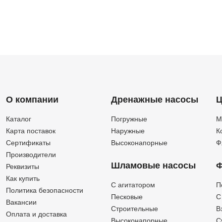
О компании
Дренажные насосы
Ц
Каталог
Погружные
М
Карта поставок
Наружные
К
Сертификаты
Высоконапорные
Ф
Производители
Шламовые насосы
Ф
Реквизиты
Как купить
C агитатором
П
Политика безопасности
Песковые
C
Вакансии
Строительные
В
Оплата и доставка
Высоконапорные
С