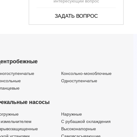
интересующий вопрос
ЗАДАТЬ ВОПРОС
ентробежные
ногоступенчатые
Консольно-моноблочные
онсольные
Одноступенчатые
ланцевые
екальные насосы
огружные
Наружные
 измельчителем
С рубашкой охлаждения
зрывозащищенные
Высоконапорные
ухой установки
Самовсасывающие