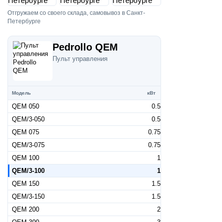
Отгружаем со своего склада, самовывоз в Санкт-
Петербурге
Pedrollo QEM
Пульт управления
Модель
кВт
QEM 050
0.5
QEM/3-050
0.5
QEM 075
0.75
QEM/3-075
0.75
QEM 100
1
QEM/3-100
1
QEM 150
1.5
QEM/3-150
1.5
QEM 200
2