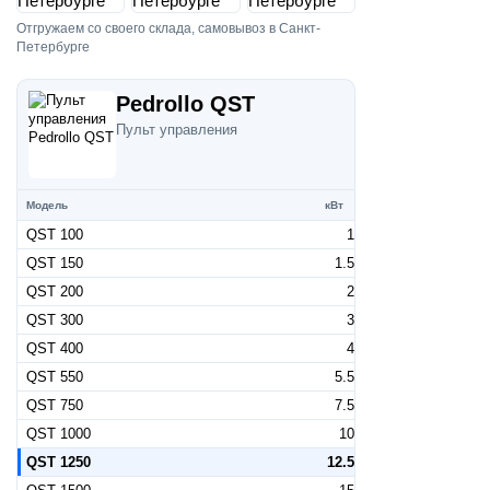
Отгружаем со своего склада, самовывоз в Санкт-
Петербурге
Pedrollo QST
Пульт управления
Модель
кВт
QST 100
1
QST 150
1.5
QST 200
2
QST 300
3
QST 400
4
QST 550
5.5
QST 750
7.5
QST 1000
10
QST 1250
12.5