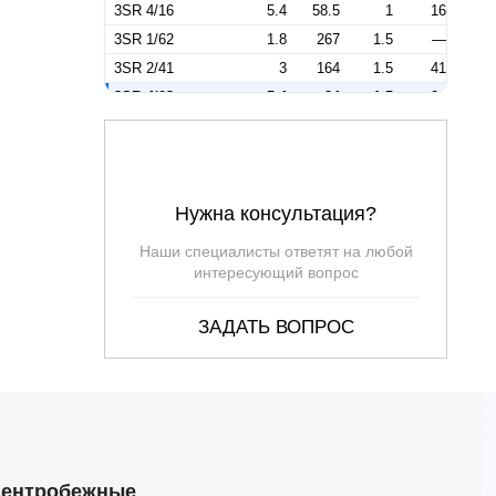
3SR 4/16
5.4
58.5
1
16
3SR 1/62
1.8
267
1.5
—
3SR 2/41
3
164
1.5
41
3SR 4/23
5.4
84
1.5
23
3SR 1
—
—
—
—
3SR 1/14 NYD
1.8
60
—
14
3SR 1/21 NYD
1.8
90
—
21
Нужна консультация?
3SR 1/31 NYD
1.8
133
—
31
3SR 1/42 NYD
1.8
181
—
42
Наши специалисты ответят на любой
3SR 1/62 NYD
1.8
267
—
—
интересующий вопрос
3SR 2
—
—
—
—
ЗАДАТЬ ВОПРОС
3SR 2/10 NYD
3
40
—
10
3SR 2/14 NYD
3
56
—
14
3SR 2/15
3
60
—
15
3SR 2/21 NYD
3
84
—
21
3SR 2/22
2.7
68
—
22
3SR 2/28 NYD
3
112
—
28
ентробежные