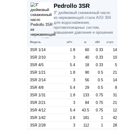
Pedrollo 3SR
3" дюймовый скважинный насос
из нержавеющей стали AISI 304
для водоснабжения,
противопожарных систем,
повышения давления и орошения
Модель
м³/ч
м
кВт
ступ.
3SR 1/14
1.8
60
0.33
14
3SR 2/10
3
40
0.33
10
3SR 4/5
5.4
18
0.33
5
3SR 1/21
1.8
90
0.5
21
3SR 2/14
3
56
0.5
14
3SR 4/8
5.4
29
0.5
8
3SR 1/31
1.8
133
0.75
31
3SR 2/21
3
84
0.75
21
3SR 4/12
5.4
43.5
0.75
12
3SR 1/42
1.8
181
1
42
3SR 2/28
3
112
1
28