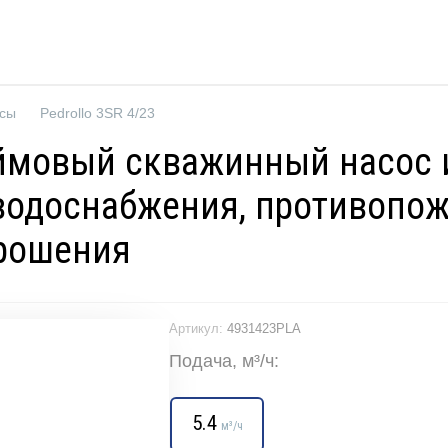
осы
Pedrollo 3SR 4/23
дюймовый скважинный насос
я водоснабжения, противопо
рошения
Артикул:
4931423PLA
Подача, м³/ч:
5.4
м³/ч