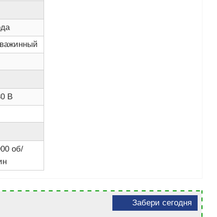
ода
кважинный
80 В
00 об/
ин
Забери сегодня