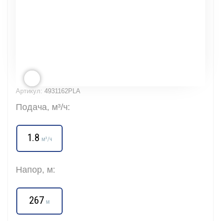
Артикул:
4931162PLA
Подача, м³/ч:
1.8
м³/ч
Напор, м:
267
м