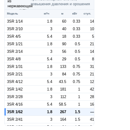
повышения давления и орошения
Модель
м³/ч
м
кВт
ступ.
3SR 1/14
1.8
60
0.33
14
3SR 2/10
3
40
0.33
10
3SR 4/5
5.4
18
0.33
5
3SR 1/21
1.8
90
0.5
21
3SR 2/14
3
56
0.5
14
3SR 4/8
5.4
29
0.5
8
3SR 1/31
1.8
133
0.75
31
3SR 2/21
3
84
0.75
21
3SR 4/12
5.4
43.5
0.75
12
3SR 1/42
1.8
181
1
42
3SR 2/28
3
112
1
28
3SR 4/16
5.4
58.5
1
16
3SR 1/62
1.8
267
1.5
—
3SR 2/41
3
164
1.5
41
3SR 4/23
5.4
84
1.5
23