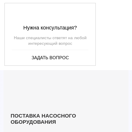
3SR 1
—
—
—
—
3SR 1/14 NYD
1.8
60
—
14
3SR 1/21 NYD
1.8
90
—
21
Нужна консультация?
3SR 1/31 NYD
1.8
133
—
31
3SR 1/42 NYD
1.8
181
—
42
Наши специалисты ответят на любой
3SR 1/62 NYD
1.8
267
—
—
интересующий вопрос
3SR 2
—
—
—
—
ЗАДАТЬ ВОПРОС
3SR 2/10 NYD
3
40
—
10
3SR 2/14 NYD
3
56
—
14
3SR 2/15
3
60
—
15
3SR 2/21 NYD
3
84
—
21
3SR 2/22
2.7
68
—
22
3SR 2/28 NYD
3
112
—
28
3SR 2/30
2.7
93
—
30
3SR 2/41 NYD
3
164
—
41
ПОСТАВКА НАСОСНОГО
3SR 2/43
2.7
133
—
43
ОБОРУДОВАНИЯ
3SR 4
—
—
—
—