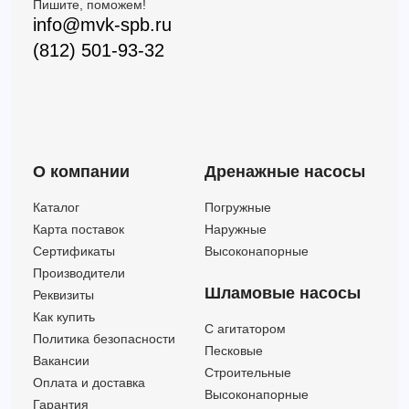
Пишите, поможем!
3SR 4/12 NYD
5.4
43.5
—
12
info@mvk-spb.ru
3SR 4/16 NYD
5.4
58.5
—
16
(812) 501-93-32
3SR 4/23 NYD
5.4
84
—
23
3SR 4/5 NYD
5.4
18
—
5
3SR 4/8 NYD
5.4
29
—
8
О компании
Дренажные насосы
Каталог
Погружные
Карта поставок
Наружные
Сертификаты
Высоконапорные
Производители
Шламовые насосы
Реквизиты
Как купить
C агитатором
Политика безопасности
Песковые
Вакансии
Строительные
Оплата и доставка
Высоконапорные
Гарантия