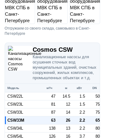
Отгружаем со своего склада, самовывоз в Санкт-
Петербурге
Cosmos CSW
Канализационные насосы для
осушения сточных вод
муниципальных зданий, очистных
сооружений, жилых комплексов,
промышленных объектах и т.д.
Модель
м³/ч
м
кВт
DN
CSW22L
47
14.5
1.5
50
CSW23L
81
12
1.5
75
CSW33L
87
14
2.2
75
CSW33M
63
26
2.2
65
CSW34L
138
13
2.2
80
CSW54L
126
16
3.7
80