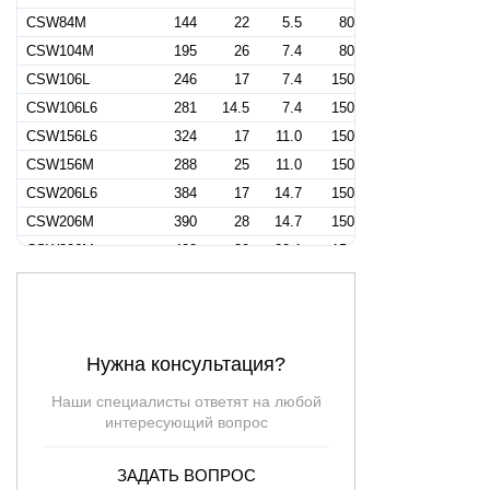
CSW84M
144
22
5.5
80
CSW104М
195
26
7.4
80
CSW106L
246
17
7.4
150
CSW106L6
281
14.5
7.4
150
CSW156L6
324
17
11.0
150
CSW156M
288
25
11.0
150
CSW206L6
384
17
14.7
150
CSW206M
390
28
14.7
150
CSW306M
408
30
22.1
150
CSW308L6
648
17.5
22.1
200
CSW358M
486
25
25.7
200
CSW408M6
660
26
29.4
200
Нужна консультация?
CSW508M
486
30
36.8
200
CSW6512M6
1140
28
47.8
300
Наши специалисты ответят на любой
CSW7510M
888
27.5
55.1
250
интересующий вопрос
CSW8512M6
1224
27
62.5
300
ЗАДАТЬ ВОПРОС
CSW858M
762
48.5
62.5
200