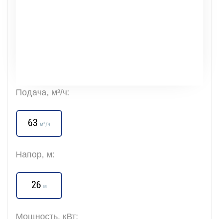
Подача, м³/ч:
63
м³/ч
Напор, м:
26
м
Мощность, кВт: