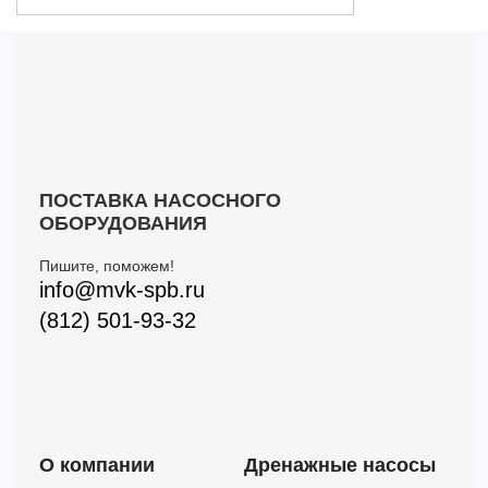
CSW10010M
888
35
73.5
250
CSW12512M6
1320
29.5
91.9
300
CSW15012M
1212
26
110.3
300
ПОСТАВКА НАСОСНОГО
ОБОРУДОВАНИЯ
Пишите, поможем!
info@mvk-spb.ru
(812) 501-93-32
О компании
Дренажные насосы