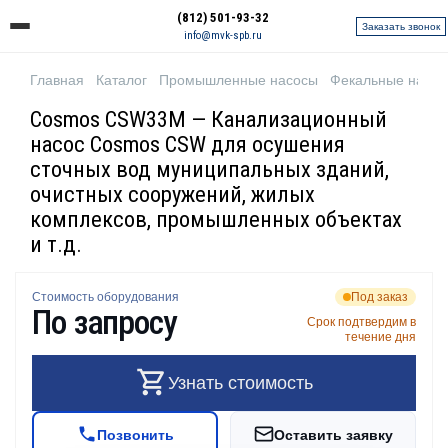
(812) 501-93-32
Заказать звонок
info@mvk-spb.ru
Главная
Каталог
Промышленные насосы
Фекальные насо
Cosmos CSW33M — Канализационный
насос Cosmos CSW для осушения
сточных вод муниципальных зданий,
очистных сооружений, жилых
комплексов, промышленных объектах
и т.д.
Стоимость оборудования
Под заказ
По запросу
Срок подтвердим в
течение дня
Узнать стоимость
Позвонить
Оставить заявку