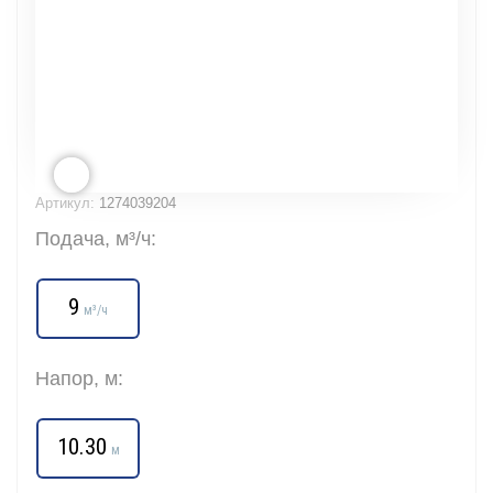
Артикул:
1274039204
Подача, м³/ч:
9
м³/ч
Напор, м:
10.30
м