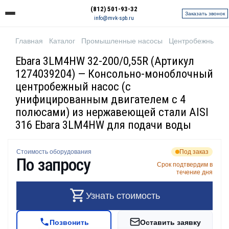
(812) 501-93-32
Заказать звонок
info@mvk-spb.ru
Главная
Каталог
Промышленные насосы
Центробежные н
Ebara 3LM4HW 32-200/0,55R (Артикул
1274039204) — Консольно-моноблочный
центробежный насос (с
унифицированным двигателем с 4
полюсами) из нержавеющей стали AISI
316 Ebara 3LM4HW для подачи воды
Стоимость оборудования
Под заказ
По запросу
Срок подтвердим в
течение дня
Узнать стоимость
Позвонить
Оставить заявку