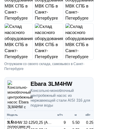
Отгружаем со своего склада, самовывоз в Санкт-
Петербурге
Ebara 3LM4HW
Консольно-моноблочный
центробежный насос из
нержавеющей стали AISI 316 для
подачи воды
Модель
м³/ч
м
кВт
3LM4HW 32-125/0,25 (Артикул 1273019204)
9
5.50
0.25