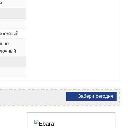
м
обежный
льно-
лочный
Забери сегодня