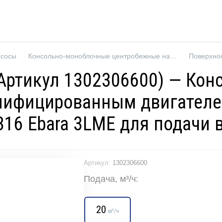
асосы
Консольно-моноблочные центробежные насосы
Поверхно
 (Артикул 1302306600) — Ко
нифицированным двигателе
316 Ebara 3LME для подачи 
Артикул:
1302306600
Подача, м³/ч:
20
м³/ч