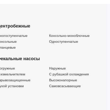
ентробежные
ногоступенчатые
Консольно-моноблочные
онсольные
Одноступенчатые
ланцевые
екальные насосы
огружные
Наружные
 измельчителем
С рубашкой охлаждения
зрывозащищенные
Высоконапорные
ухой установки
Самовсасывающие