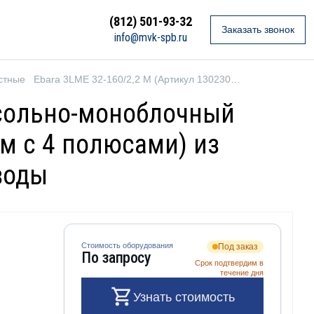
(812) 501-93-32
Заказать звонок
info@mvk-spb.ru
стные
Ebara 3LME 32-160/2,2 M (Артикул 1302306600)
нсольно-моноблочный
м с 4 полюсами) из
воды
Стоимость оборудования
Под заказ
По запросу
Срок подтвердим в
течение дня
Узнать стоимость