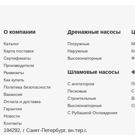
О компании
Дренажные насосы
Ц
Каталог
Погружные
М
Карта поставок
Наружные
К
Сертификаты
Высоконапорные
Ф
Производители
Шламовые насосы
Ф
Реквизиты
Как купить
C агитатором
П
Политика безопасности
Песковые
C
Вакансии
Строительные
В
Оплата и доставка
Высоконапорные
С
Гарантия
С Рубашкой Охлаждения
Новости
Контакты
194292, г Санкт-Петербург,
вн.тер.г.