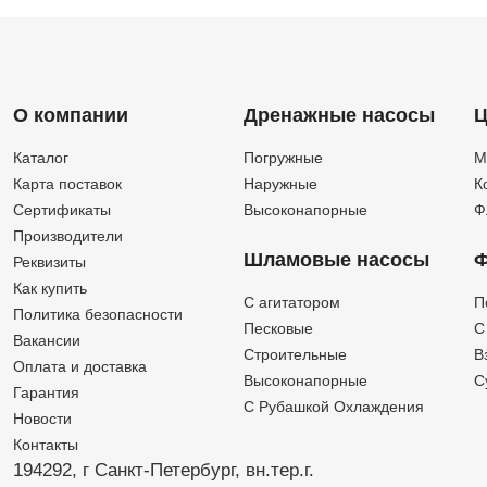
О компании
Дренажные насосы
Ц
Каталог
Погружные
М
Карта поставок
Наружные
К
Сертификаты
Высоконапорные
Ф
Производители
Шламовые насосы
Ф
Реквизиты
Как купить
C агитатором
П
Политика безопасности
Песковые
C
Вакансии
Строительные
В
Оплата и доставка
Высоконапорные
С
Гарантия
С Рубашкой Охлаждения
Новости
Контакты
194292, г Санкт-Петербург,
вн.тер.г.