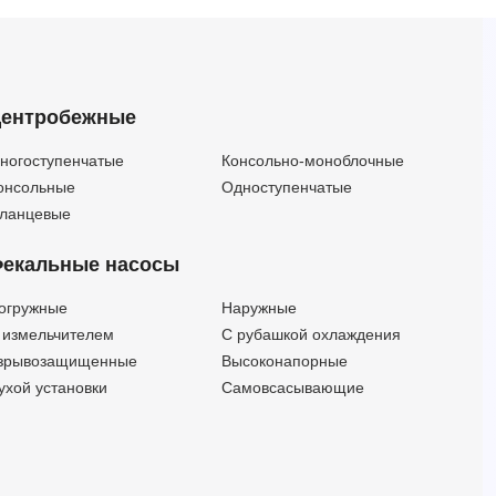
ентробежные
ногоступенчатые
Консольно-моноблочные
онсольные
Одноступенчатые
ланцевые
екальные насосы
огружные
Наружные
 измельчителем
С рубашкой охлаждения
зрывозащищенные
Высоконапорные
ухой установки
Самовсасывающие