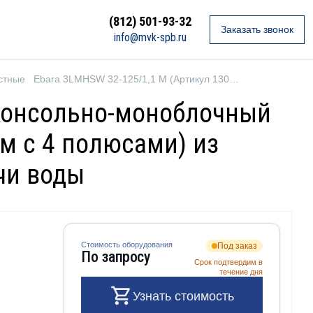
(812) 501-93-32
Заказать звонок
info@mvk-spb.ru
стные
Ebara 3LMHSW 32-125/1,1 M (Артикул 1302209600)
 Консольно-моноблочный
м с 4 полюсами) из
чи воды
Стоимость оборудования
Под заказ
По запросу
Срок подтвердим в
течение дня
Узнать стоимость