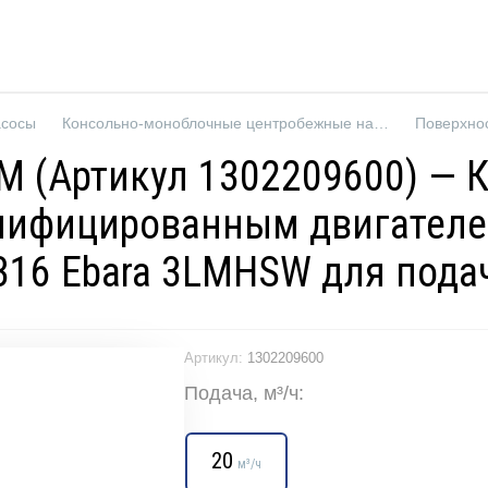
асосы
Консольно-моноблочные центробежные насосы
Поверхно
 M (Артикул 1302209600) —
нифицированным двигателе
316 Ebara 3LMHSW для пода
Артикул:
1302209600
Подача, м³/ч:
20
м³/ч