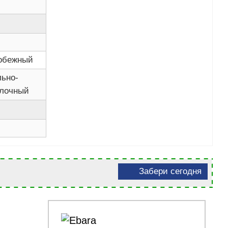
обежный
льно-
лочный
Забери сегодня