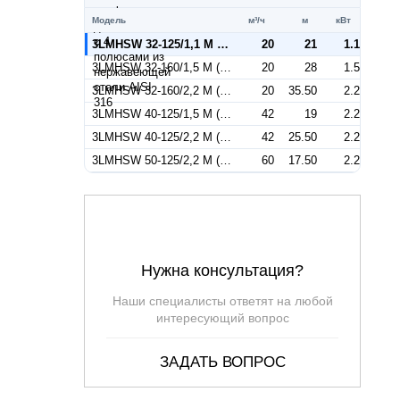
Модель
м³/ч
м
кВт
3LMHSW 32-125/1,1 M (Артикул 1302209600)
20
21
1.1
3LMHSW 32-160/1,5 M (Артикул 1302209100)
20
28
1.5
3LMHSW 32-160/2,2 M (Артикул 1302309100)
20
35.50
2.2
3LMHSW 40-125/1,5 M (Артикул 1322379100)
42
19
2.2
3LMHSW 40-125/2,2 M (Артикул 1322279100)
42
25.50
2.2
3LMHSW 50-125/2,2 M (Артикул 1332509100)
60
17.50
2.2
Нужна консультация?
Наши специалисты ответят на любой
интересующий вопрос
ЗАДАТЬ ВОПРОС